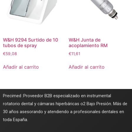
W&H 9294 Surtido de 10
W&H Junta de
tubos de spray
acoplamiento RM
€
59,08
€
11,61
Añadir al carrito
Añadir al carrito
Precimed :Proveedor B2B especializado en instrumental
rotatorio dental y cámaras hiperbáricas o2 Bajo Presión. Más de
30 años asesorando y atendiendo a profesionales dentales en
toda España.