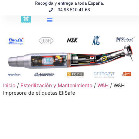
contenido
Recogida y entrega a toda España.
34 93 510 41 63
Búsqueda de productos
Inicio
/
Esterilización y Mantenimiento
/
W&H
/ W&H
Impresora de etiquetas EliSafe