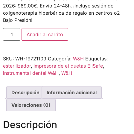
2026: 989.00€. Envío 24-48h. ¡Incluye sesión de
oxigenoterapia hiperbárica de regalo en centros o2
Bajo Presión!
Añadir al carrito
SKU:
WH-19721109
Categoría:
W&H
Etiquetas:
esterilizador
,
Impresora de etiquetas EliSafe
,
instrumental dental W&H
,
W&H
Descripción
Información adicional
Valoraciones (0)
Descripción