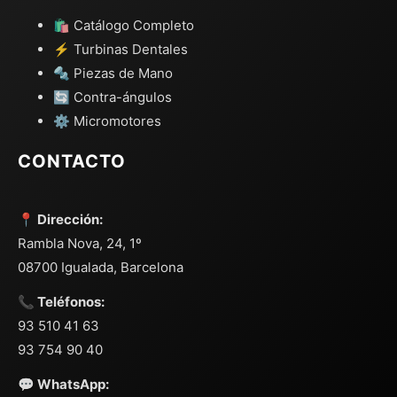
🛍️ Catálogo Completo
⚡ Turbinas Dentales
🔩 Piezas de Mano
🔄 Contra-ángulos
⚙️ Micromotores
CONTACTO
📍 Dirección:
Rambla Nova, 24, 1º
08700 Igualada, Barcelona
📞 Teléfonos:
93 510 41 63
93 754 90 40
💬 WhatsApp: