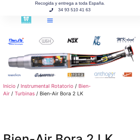
contenido
Recogida y entrega a toda España.
34 93 510 41 63
Búsqueda de productos
Inicio
/
Instrumental Rotatorio
/
Bien-
Air
/
Turbinas
/ Bien-Air Bora 2 LK
Bien-Air Bora 2 LK