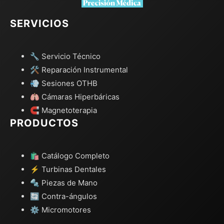
SERVICIOS
🔧 Servicio Técnico
🛠️ Reparación Instrumental
💨 Sesiones OTHB
🫁 Cámaras Hiperbáricas
🧲 Magnetoterapia
PRODUCTOS
🛍️ Catálogo Completo
⚡ Turbinas Dentales
🔩 Piezas de Mano
🔄 Contra-ángulos
⚙️ Micromotores