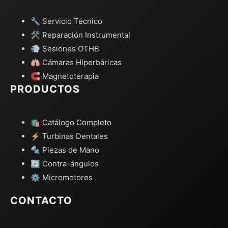
🔧 Servicio Técnico
🛠️ Reparación Instrumental
💨 Sesiones OTHB
🫁 Cámaras Hiperbáricas
🧲 Magnetoterapia
PRODUCTOS
🛍️ Catálogo Completo
⚡ Turbinas Dentales
🔩 Piezas de Mano
🔄 Contra-ángulos
⚙️ Micromotores
CONTACTO