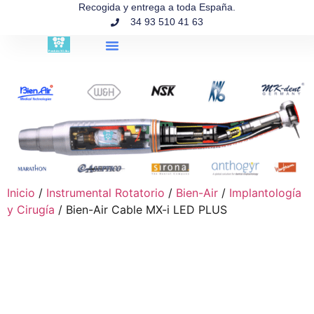
contenido
Recogida y entrega a toda España.
34 93 510 41 63
Búsqueda de productos
Inicio
/
Instrumental Rotatorio
/
Bien-Air
/
Implantología
y Cirugía
/ Bien-Air Cable MX-i LED PLUS