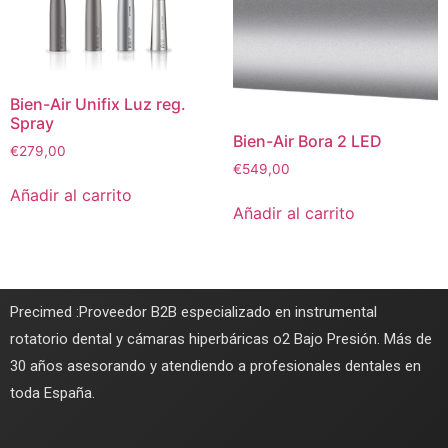
Bien-Air Unifix Luz reg.
Spray
Bien-Air Bora 2 LED
€
279,00
€
549,00
Añadir al carrito
Añadir al carrito
Precimed :Proveedor B2B especializado en instrumental
rotatorio dental y cámaras hiperbáricas o2 Bajo Presión. Más de
30 años asesorando y atendiendo a profesionales dentales en
toda España.