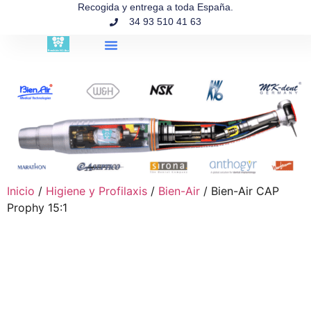
contenido
Recogida y entrega a toda España.
34 93 510 41 63
Búsqueda de productos
Inicio
/
Higiene y Profilaxis
/
Bien-Air
/ Bien-Air CAP
Prophy 15:1