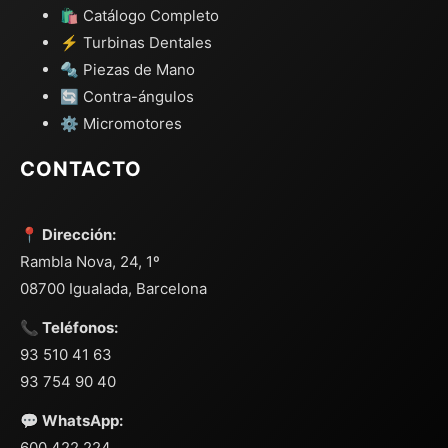
🛍️ Catálogo Completo
⚡ Turbinas Dentales
🔩 Piezas de Mano
🔄 Contra-ángulos
⚙️ Micromotores
CONTACTO
📍 Dirección:
Rambla Nova, 24, 1º
08700 Igualada, Barcelona
📞 Teléfonos:
93 510 41 63
93 754 90 40
💬 WhatsApp:
600 422 224