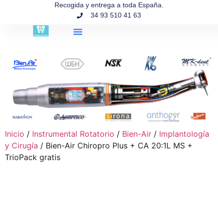
contenido
Recogida y entrega a toda España.
34 93 510 41 63
Búsqueda de productos
Inicio
/
Instrumental Rotatorio
/
Bien-Air
/
Implantología
y Cirugía
/ Bien-Air Chiropro Plus + CA 20:1L MS +
TrioPack gratis