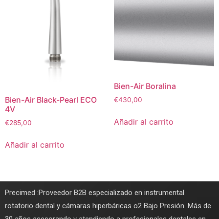
Bien-Air Boralina
Bien-Air Black-Pearl ECO
€
430,00
4V
Añadir al carrito
€
285,00
Añadir al carrito
Precimed :Proveedor B2B especializado en instrumental
rotatorio dental y cámaras hiperbáricas o2 Bajo Presión. Más de