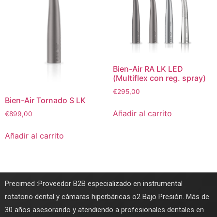
Bien-Air RA LK LED
(Multiflex con reg. spray)
€
295,00
Bien-Air Tornado S LK
Añadir al carrito
€
899,00
Añadir al carrito
Precimed :Proveedor B2B especializado en instrumental
rotatorio dental y cámaras hiperbáricas o2 Bajo Presión. Más de
30 años asesorando y atendiendo a profesionales dentales en