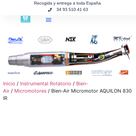
contenido
Recogida y entrega a toda España.
34 93 510 41 63
Búsqueda de productos
Inicio
/
Instrumental Rotatorio
/
Bien-
Air
/
Micromotores
/ Bien-Air Micromotor AQUILON 830
IR