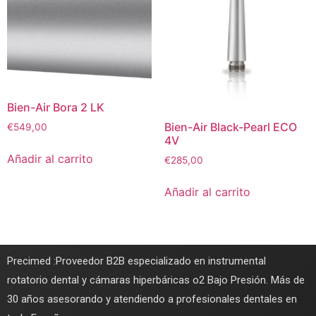
Bien-Air Bora 2 LK
Bien-Air Black-Pearl ECO
€
549,00
4V
Añadir al carrito
€
285,00
Añadir al carrito
Precimed :Proveedor B2B especializado en instrumental
rotatorio dental y cámaras hiperbáricas o2 Bajo Presión. Más de
30 años asesorando y atendiendo a profesionales dentales en