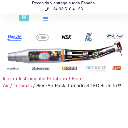
contenido
Recogida y entrega a toda España.
34 93 510 41 63
Búsqueda de productos
Inicio
/
Instrumental Rotatorio
/
Bien-
Air
/
Turbinas
/ Bien-Air Pack Tornado S LED + Unifix®