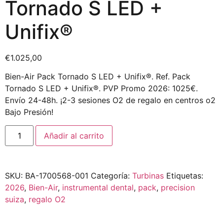
Tornado S LED +
Unifix®
€
1.025,00
Bien-Air Pack Tornado S LED + Unifix®. Ref. Pack
Tornado S LED + Unifix®. PVP Promo 2026: 1025€.
Envío 24-48h. ¡2-3 sesiones O2 de regalo en centros o2
Bajo Presión!
Añadir al carrito
SKU:
BA-1700568-001
Categoría:
Turbinas
Etiquetas:
2026
,
Bien-Air
,
instrumental dental
,
pack
,
precision
suiza
,
regalo O2