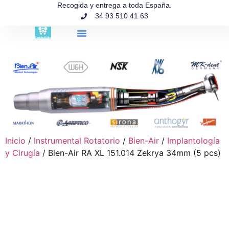
contenido
Recogida y entrega a toda España.
34 93 510 41 63
Búsqueda de productos
Inicio
/
Instrumental Rotatorio
/
Bien-Air
/
Implantología
y Cirugía
/ Bien-Air RA XL 151.014 Zekrya 34mm (5 pcs)