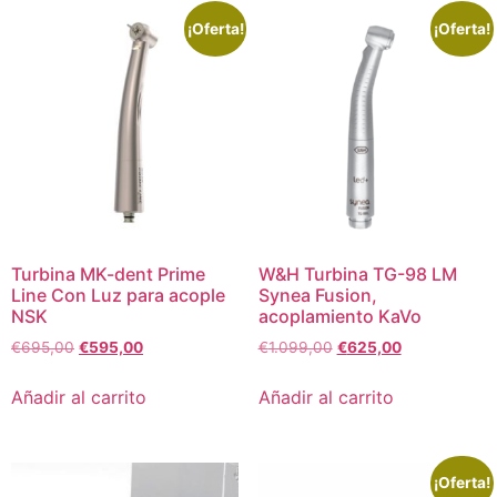
¡Oferta!
¡Oferta!
Turbina MK-dent Prime
W&H Turbina TG-98 LM
Line Con Luz para acople
Synea Fusion,
NSK
acoplamiento KaVo
€
695,00
€
595,00
€
1.099,00
€
625,00
Añadir al carrito
Añadir al carrito
¡Oferta!