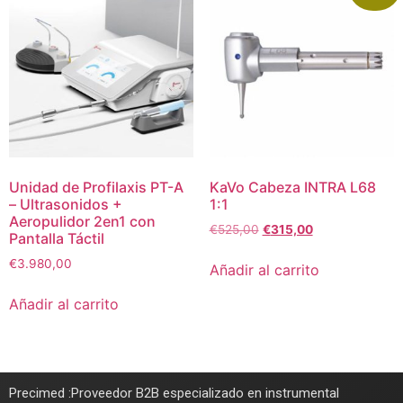
Unidad de Profilaxis PT-A
KaVo Cabeza INTRA L68
– Ultrasonidos +
1:1
Aeropulidor 2en1 con
€
525,00
€
315,00
Pantalla Táctil
€
3.980,00
Añadir al carrito
Añadir al carrito
Precimed :Proveedor B2B especializado en instrumental