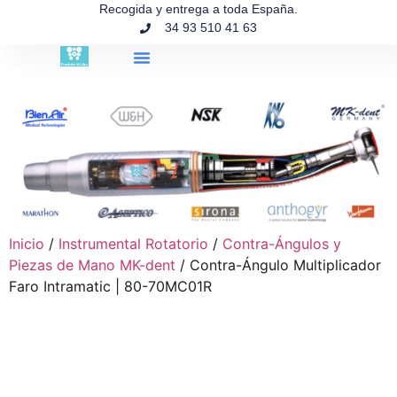
contenido
Recogida y entrega a toda España.
34 93 510 41 63
Búsqueda de productos
Inicio
/
Instrumental Rotatorio
/
Contra-Ángulos y
Piezas de Mano MK-dent
/ Contra-Ángulo Multiplicador
Faro Intramatic | 80-70MC01R