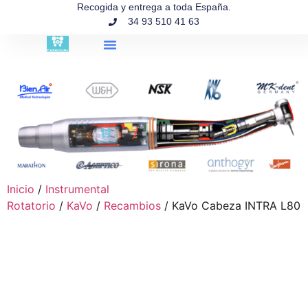
contenido
Recogida y entrega a toda España.
34 93 510 41 63
Búsqueda de productos
Inicio
/
Instrumental
Rotatorio
/
KaVo
/
Recambios
/ KaVo Cabeza INTRA L80