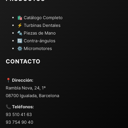
🛍️ Catálogo Completo
⚡ Turbinas Dentales
🔩 Piezas de Mano
🔄 Contra-ángulos
⚙️ Micromotores
CONTACTO
📍 Dirección:
Rambla Nova, 24, 1º
08700 Igualada, Barcelona
📞 Teléfonos:
93 510 41 63
93 754 90 40