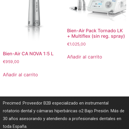
Bien-Air Pack Tornado LK
+ Multiflex (sin reg. spray)
€
1.025,00
Bien-Air CA NOVA 1:5 L
Añadir al carrito
€
959,00
Añadir al carrito
Precimed :Proveedor B2B especializado en instrumental
rotatorio dental y cámaras hiperbáricas o2 Bajo Presión. Más de
30 años asesorando y atendiendo a profesionales dentales en
toda España.