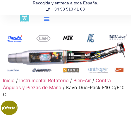
contenido
Recogida y entrega a toda España.
34 93 510 41 63
Búsqueda de productos
Inicio
/
Instrumental Rotatorio
/
Bien-Air
/
Contra
Ángulos y Piezas de Mano
/ KaVo Duo-Pack E10 C/E10
C
¡Oferta!