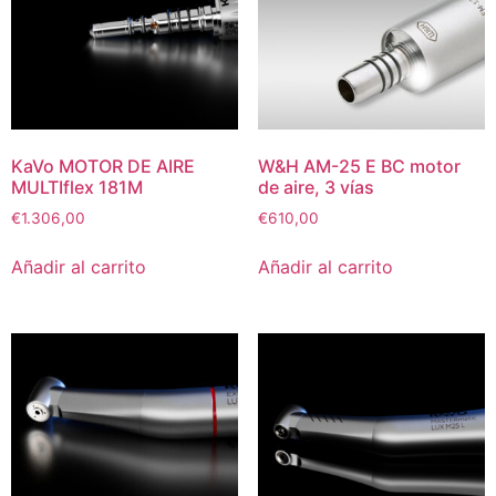
KaVo MOTOR DE AIRE
W&H AM-25 E BC motor
MULTIflex 181M
de aire, 3 vías
€
1.306,00
€
610,00
Añadir al carrito
Añadir al carrito