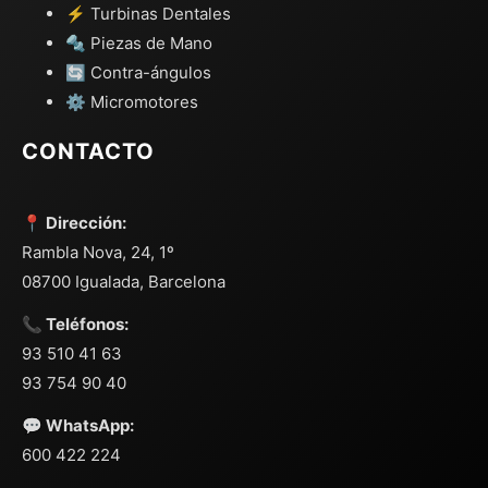
⚡ Turbinas Dentales
🔩 Piezas de Mano
🔄 Contra-ángulos
⚙️ Micromotores
CONTACTO
📍 Dirección:
Rambla Nova, 24, 1º
08700 Igualada, Barcelona
📞 Teléfonos:
93 510 41 63
93 754 90 40
💬 WhatsApp:
600 422 224