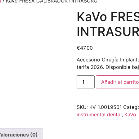
a
/ KaVo FRESA CALIBRADOR INTRASURG
KaVo FRE
INTRASU
€
47,00
Accesorio Cirugía Implanto
tarifa 2026. Disponible ba
Añadir al carrito
SKU:
KV-1.001.9501
Catego
instrumental dental
,
KaVo
aloraciones (0)