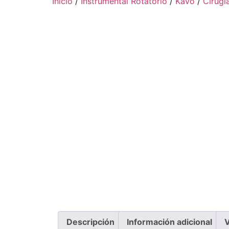
Inicio
/
Instrumental Rotatorio
/
KaVo
/
Cirugí
Descripción
Información adicional
V