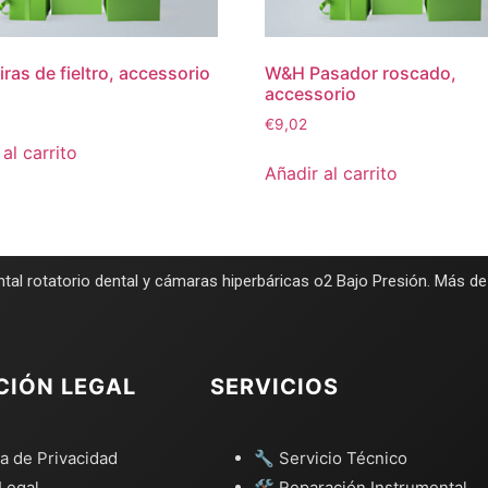
ras de fieltro, accessorio
W&H Pasador roscado,
accessorio
€
9,02
al carrito
Añadir al carrito
tal rotatorio dental y cámaras hiperbáricas o2 Bajo Presión. Más d
CIÓN LEGAL
SERVICIOS
ca de Privacidad
🔧 Servicio Técnico
Legal
🛠️ Reparación Instrumental