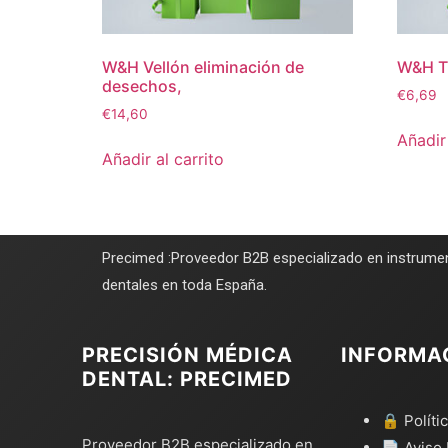
W&H Vellón eliminación de
W&H Ti
desechos,
€
6,69
€
14,60
Añadir 
Añadir al carrito
Precimed :Proveedor B2B especializado en instrumen
dentales en toda España.
PRECISIÓN MÉDICA
INFORMA
DENTAL: PRECIMED
🔒 Políti
Proveedor B2B especializado en
📄 Aviso 