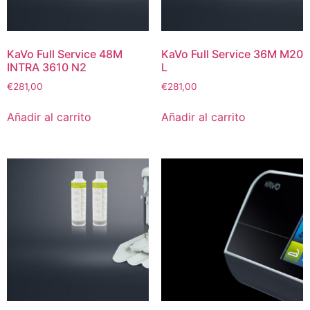
KaVo Full Service 48M
KaVo Full Service 36M M20
INTRA 3610 N2
L
€
281,00
€
281,00
Añadir al carrito
Añadir al carrito