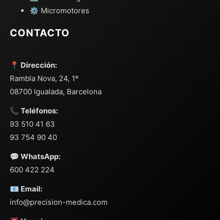
⚙️ Micromotores
CONTACTO
📍 Dirección:
Rambla Nova, 24, 1º
08700 Igualada, Barcelona
📞 Teléfonos:
93 510 41 63
93 754 90 40
💬 WhatsApp:
600 422 224
📧 Email:
info@precision-medica.com