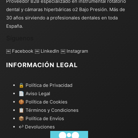
Proveedor B2B especializado en instrumental rotatorio
dental y cámaras hiperbáricas o2 Bajo Presión. Más de
30 años sirviendo a profesionales dentales en toda
España.
Síguenos
￼ Facebook
￼ LinkedIn
￼ Instagram
INFORMACIÓN LEGAL
🔒 Política de Privacidad
📄 Aviso Legal
🍪 Política de Cookies
📋 Términos y Condiciones
📦 Política de Envíos
↩️ Devoluciones