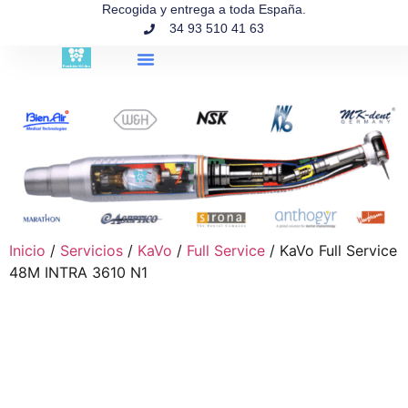
contenido
Recogida y entrega a toda España.
34 93 510 41 63
Búsqueda de productos
Inicio
/
Servicios
/
KaVo
/
Full Service
/ KaVo Full Service
48M INTRA 3610 N1