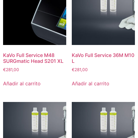
KaVo Full Service M48
KaVo Full Service 36M M10
SURGmatic Head S201 XL
L
€
281,00
€
281,00
Añadir al carrito
Añadir al carrito