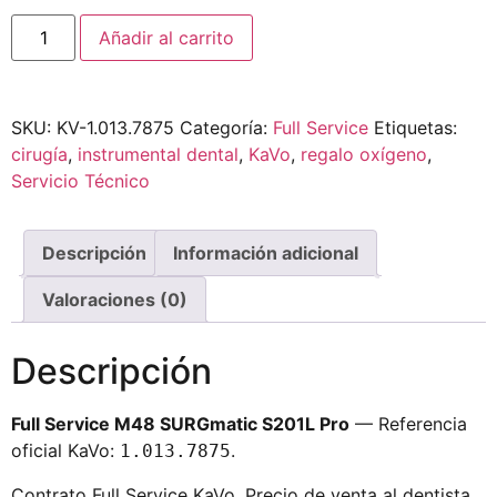
Añadir al carrito
SKU:
KV-1.013.7875
Categoría:
Full Service
Etiquetas:
cirugía
,
instrumental dental
,
KaVo
,
regalo oxígeno
,
Servicio Técnico
Descripción
Información adicional
Valoraciones (0)
Descripción
Full Service M48 SURGmatic S201L Pro
— Referencia
oficial KaVo:
.
1.013.7875
Contrato Full Service KaVo. Precio de venta al dentista