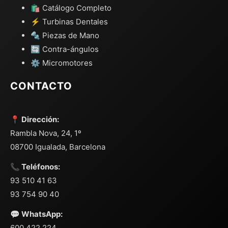
🛍️ Catálogo Completo
⚡ Turbinas Dentales
🔩 Piezas de Mano
🔄 Contra-ángulos
⚙️ Micromotores
CONTACTO
📍 Dirección:
Rambla Nova, 24, 1º
08700 Igualada, Barcelona
📞 Teléfonos:
93 510 41 63
93 754 90 40
💬 WhatsApp:
600 422 224