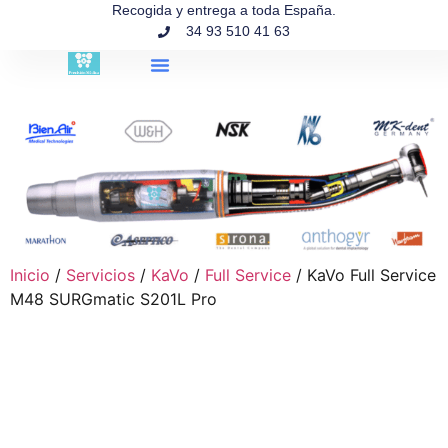
contenido
Recogida y entrega a toda España.
34 93 510 41 63
Búsqueda de productos
Inicio
/
Servicios
/
KaVo
/
Full Service
/ KaVo Full Service
M48 SURGmatic S201L Pro