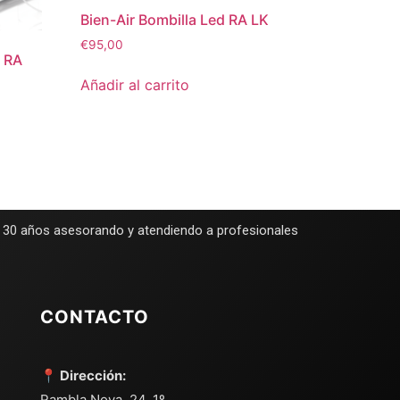
Bien-Air Bombilla Led RA LK
€
95,00
+ RA
Añadir al carrito
e 30 años asesorando y atendiendo a profesionales
CONTACTO
📍 Dirección:
Rambla Nova, 24, 1º