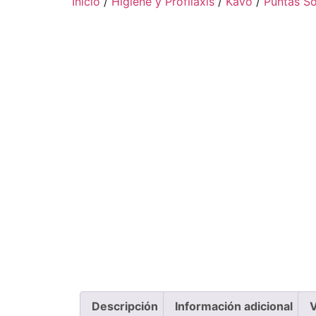
Inicio
/
Higiene y Profilaxis
/
KaVo
/
Puntas Só
Descripción
Información adicional
V