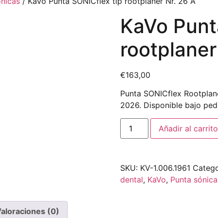
nicas
/ KaVo Punta SONICflex tip rootplaner Nr. 26 A
KaVo Punt
rootplaner
€
163,00
Punta SONICflex Rootplaner
2026. Disponible bajo ped
Añadir al carrito
SKU:
KV-1.006.1961
Catego
dental
,
KaVo
,
Punta sónica
aloraciones (0)