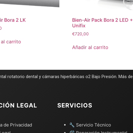
ir Bora 2 LK
Bien-Air Pack Bora 2 LED 
Unifix
0
€
720,00
al carrito
Añadir al carrito
tal rotatorio dental y cámaras hiperbáricas o2 Bajo Presión. Más d
CIÓN LEGAL
SERVICIOS
ca de Privacidad
🔧 Servicio Técnico
Legal
🛠️ Reparación Instrumental