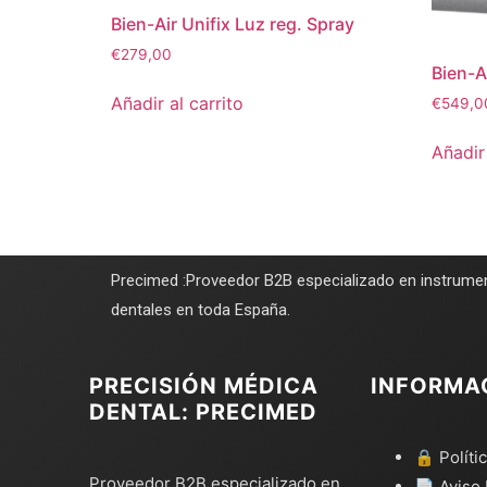
Bien-Air Unifix Luz reg. Spray
€
279,00
Bien-A
Añadir al carrito
€
549,0
Añadir 
Precimed :Proveedor B2B especializado en instrumen
dentales en toda España.
PRECISIÓN MÉDICA
INFORMA
DENTAL: PRECIMED
🔒 Políti
Proveedor B2B especializado en
📄 Aviso 