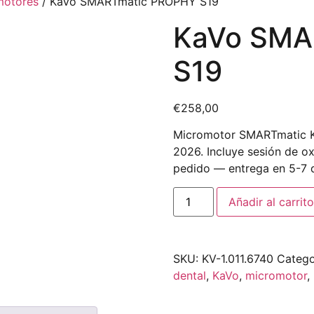
motores
/ KaVo SMARTmatic PROPHY S19
KaVo SMA
S19
€
258,00
Micromotor SMARTmatic KaV
2026. Incluye sesión de ox
pedido — entrega en 5-7 d
Añadir al carrito
SKU:
KV-1.011.6740
Catego
dental
,
KaVo
,
micromotor
,