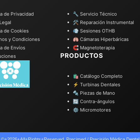
ca de Privacidad
🔧 Servicio Técnico
Legal
🛠️ Reparación Instrumental
ca de Cookies
💨 Sesiones OTHB
nos y Condiciones
🫁 Cámaras Hiperbáricas
ca de Envíos
🧲 Magnetoterapia
PRODUCTOS
uciones
🛍️ Catálogo Completo
⚡ Turbinas Dentales
🔩 Piezas de Mano
🔄 Contra-ángulos
⚙️ Micromotores
©+2026+All+Rights+Reserved. Precimed / Precisión Médica Dental