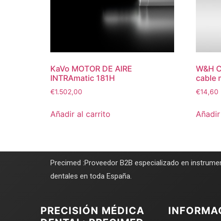
KaVo MOTOR DE AIRE
W&H Cl
INTRAmatic 181H
cable 
€
1.502,00
€
14,60
Añadir al carrito
Añadir 
Precimed :Proveedor B2B especializado en instrumen
dentales en toda España.
PRECISIÓN MÉDICA
INFORMA