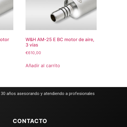
motor
W&H AM-25 E BC motor de aire,
3 vías
€
610,00
Añadir al carrito
e 30 años asesorando y atendiendo a profesionales
CONTACTO