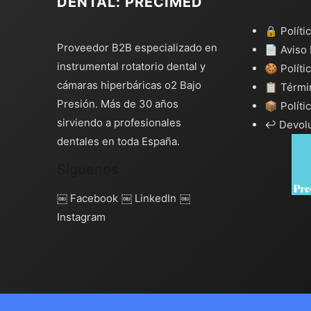
DENTAL: PRECIMED
🔒 Políti
Proveedor B2B especializado en
📄 Aviso 
instrumental rotatorio dental y
🍪 Políti
cámaras hiperbáricas o2 Bajo
📋 Térmi
Presión. Más de 30 años
📦 Políti
sirviendo a profesionales
↩️ Devol
dentales en toda España.
Síguenos
￼ Facebook
￼ LinkedIn
￼
Instagram