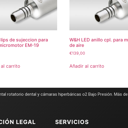
ips de sujeccion para
W&H LED anillo cpl. para 
micromotor EM-19
de aire
€
139,00
al carrito
Añadir al carrito
tal rotatorio dental y cámaras hiperbáricas o2 Bajo Presión. Más d
CIÓN LEGAL
SERVICIOS