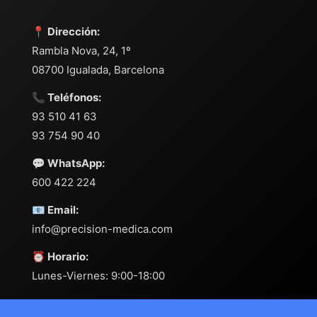
📍 Dirección:
Rambla Nova, 24, 1º
08700 Igualada, Barcelona
📞 Teléfonos:
93 510 41 63
93 754 90 40
💬 WhatsApp:
600 422 224
📧 Email:
info@precision-medica.com
⏰ Horario:
Lunes-Viernes: 9:00-18:00