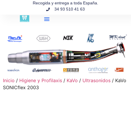
contenido
Recogida y entrega a toda España.
34 93 510 41 63
Búsqueda de productos
Inicio
/
Higiene y Profilaxis
/
KaVo
/
Ultrasonidos
/ KaVo
SONICflex 2003