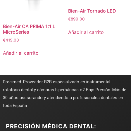
Bien-Air Tornado LED
€
899,00
Bien-Air CA PRIMA 1:1 L
MicroSeries
Añadir al carrito
€
419,00
Añadir al carrito
Precimed :Proveedor B2B especializado en instrumental
rotatorio dental y cámaras hiperbáricas o2 Bajo Presión. Más de
30 años asesorando y atendiendo a profesionales dentales en
toda España.
PRECISIÓN MÉDICA DENTAL: