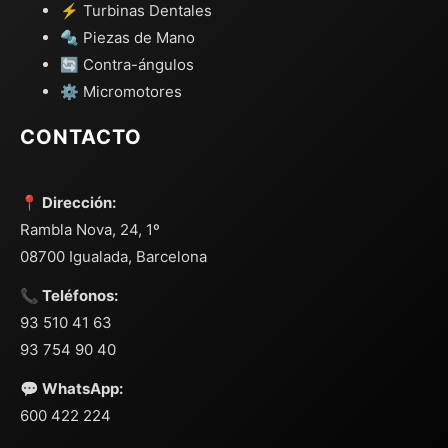
⚡ Turbinas Dentales
🔩 Piezas de Mano
🔄 Contra-ángulos
⚙️ Micromotores
CONTACTO
📍 Dirección:
Rambla Nova, 24, 1º
08700 Igualada, Barcelona
📞 Teléfonos:
93 510 41 63
93 754 90 40
💬 WhatsApp:
600 422 224