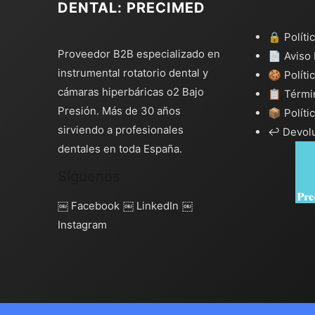
DENTAL: PRECIMED
🔒 Políti
Proveedor B2B especializado en
📄 Aviso 
instrumental rotatorio dental y
🍪 Políti
cámaras hiperbáricas o2 Bajo
📋 Térmi
Presión. Más de 30 años
📦 Políti
sirviendo a profesionales
↩️ Devol
dentales en toda España.
Síguenos
￼ Facebook
￼ LinkedIn
￼
Instagram