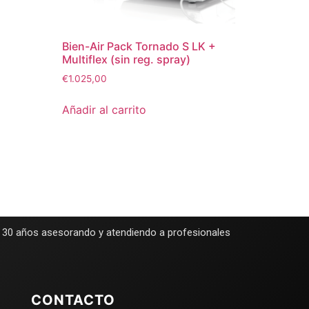
Bien-Air Pack Tornado S LK +
Multiflex (sin reg. spray)
€
1.025,00
Añadir al carrito
e 30 años asesorando y atendiendo a profesionales
CONTACTO