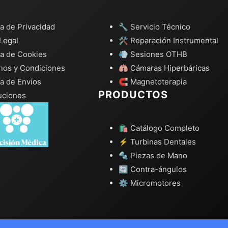
ca de Privacidad
🔧 Servicio Técnico
Legal
🛠️ Reparación Instrumental
ca de Cookies
💨 Sesiones OTHB
nos y Condiciones
🫁 Cámaras Hiperbáricas
ca de Envíos
🧲 Magnetoterapia
PRODUCTOS
uciones
🛍️ Catálogo Completo
⚡ Turbinas Dentales
🔩 Piezas de Mano
🔄 Contra-ángulos
⚙️ Micromotores