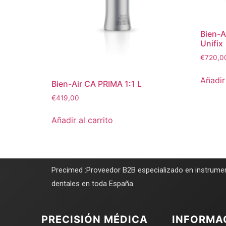
Bien-A
Unifix
€
720,0
Añadir 
Bien-Air CA PRIMA 1:1 L
€
419,00
Añadir al carrito
Precimed :Proveedor B2B especializado en instrumen
dentales en toda España.
PRECISIÓN MÉDICA
INFORMA