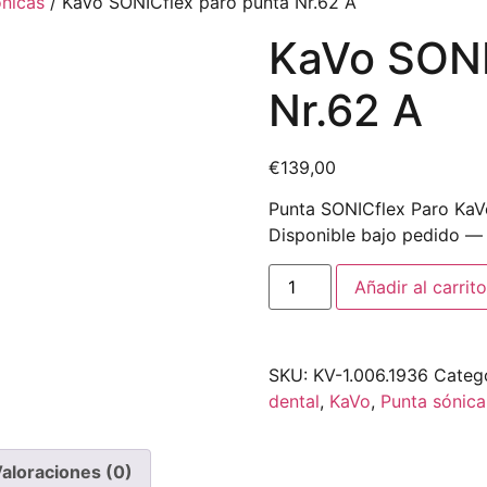
nicas
/ KaVo SONICflex paro punta Nr.62 A
KaVo SONI
Nr.62 A
€
139,00
Punta SONICflex Paro KaVo 
Disponible bajo pedido — 
Añadir al carrito
SKU:
KV-1.006.1936
Categ
dental
,
KaVo
,
Punta sónica
aloraciones (0)