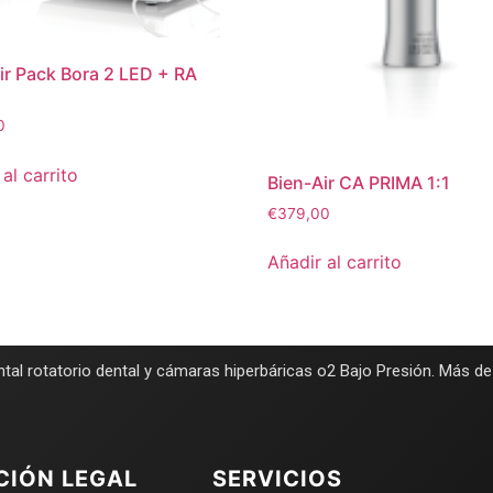
ir Pack Bora 2 LED + RA
0
al carrito
Bien-Air CA PRIMA 1:1
€
379,00
Añadir al carrito
tal rotatorio dental y cámaras hiperbáricas o2 Bajo Presión. Más d
CIÓN LEGAL
SERVICIOS