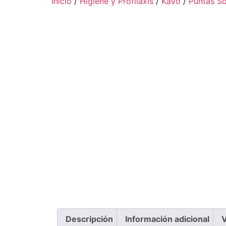
Inicio
/
Higiene y Profilaxis
/
KaVo
/
Puntas Só
Descripción
Información adicional
V