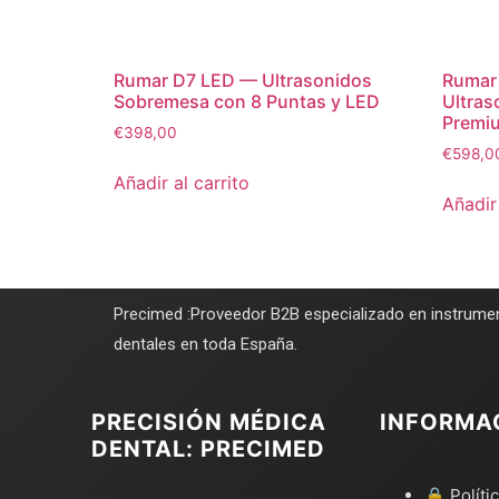
Rumar D7 LED — Ultrasonidos
Rumar
Sobremesa con 8 Puntas y LED
Ultra
Premi
€
398,00
€
598,0
Añadir al carrito
Añadir 
Precimed :Proveedor B2B especializado en instrumen
dentales en toda España.
PRECISIÓN MÉDICA
INFORMA
DENTAL: PRECIMED
🔒 Políti