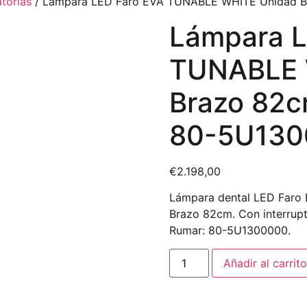
torias
/ Lámpara LED Faro EVA TUNABLE WHITE Unidad Br
Lámpara L
TUNABLE 
Brazo 82cm
80-5U130
€
2.198,00
Lámpara dental LED Faro 
Brazo 82cm. Con interrupt
Rumar: 80-5U1300000.
Añadir al carrito