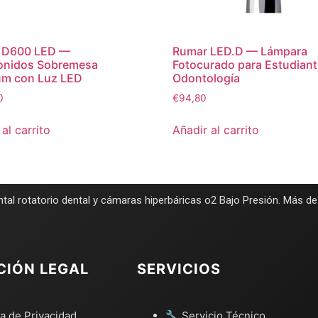
 D600 LED —
Rumar LED.D — Lámpara
sonidos Sobremesa
Fotocurado para Estudian
um con Luz LED
Odontología
0
€
94,80
al carrito
Añadir al carrito
tal rotatorio dental y cámaras hiperbáricas o2 Bajo Presión. Más d
CIÓN LEGAL
SERVICIOS
ca de Privacidad
🔧 Servicio Técnico