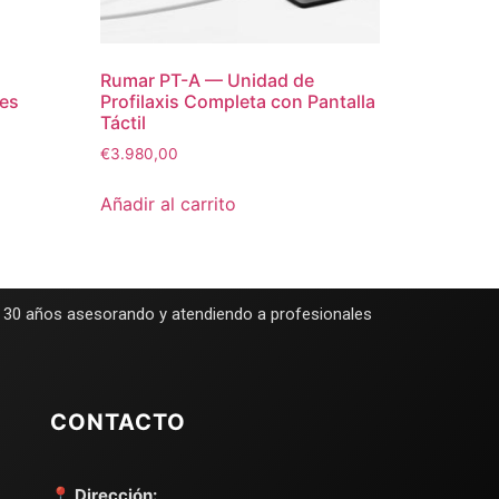
Rumar PT-A — Unidad de
tes
Profilaxis Completa con Pantalla
Táctil
€
3.980,00
Añadir al carrito
e 30 años asesorando y atendiendo a profesionales
CONTACTO
📍 Dirección: