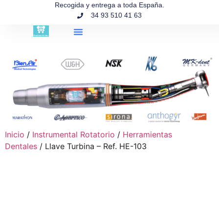
contenido
Recogida y entrega a toda España.
34 93 510 41 63
Búsqueda de productos
Inicio
/
Instrumental Rotatorio
/
Herramientas
Dentales
/ Llave Turbina – Ref. HE-103