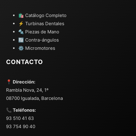
🛍️ Catálogo Completo
⚡ Turbinas Dentales
🔩 Piezas de Mano
🔄 Contra-ángulos
⚙️ Micromotores
CONTACTO
📍 Dirección:
Rambla Nova, 24, 1º
08700 Igualada, Barcelona
📞 Teléfonos:
93 510 41 63
93 754 90 40