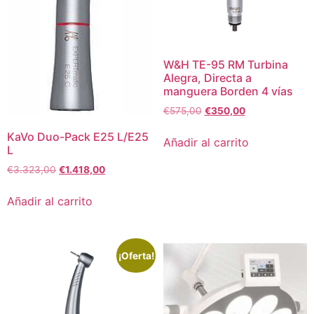
W&H TE-95 RM Turbina
Alegra, Directa a
manguera Borden 4 vías
€
575,00
€
350,00
KaVo Duo-Pack E25 L/E25
Añadir al carrito
L
€
3.323,00
€
1.418,00
Añadir al carrito
¡Oferta!