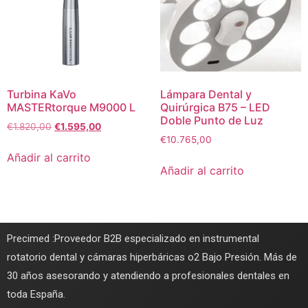
Turbina KaVo
Lámpara Dental y
MASTERtorque M9000 L
Quirúrgica B75 – LED
Doble Punto de Luz
€
1.820,00
€
1.595,00
€
10.765,00
Añadir al carrito
Añadir al carrito
Precimed :Proveedor B2B especializado en instrumental
rotatorio dental y cámaras hiperbáricas o2 Bajo Presión. Más de
30 años asesorando y atendiendo a profesionales dentales en
toda España.