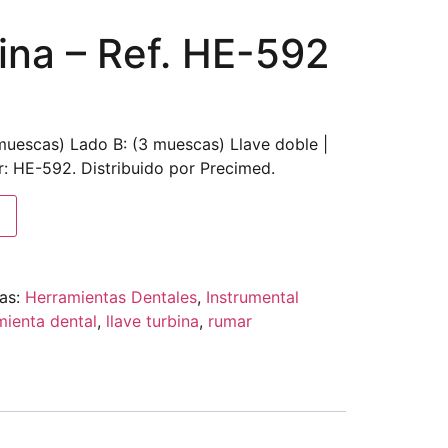
ina – Ref. HE-592
 muescas) Lado B: (3 muescas) Llave doble |
r: HE-592. Distribuido por Precimed.
as:
Herramientas Dentales
,
Instrumental
mienta dental
,
llave turbina
,
rumar