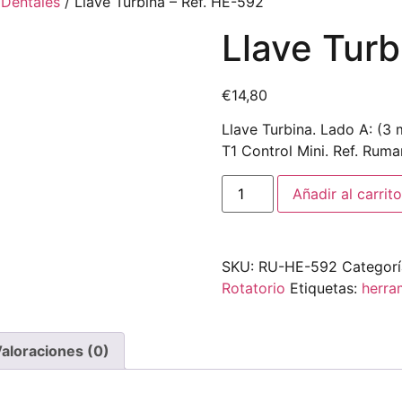
 Dentales
/ Llave Turbina – Ref. HE-592
Llave Turb
€
14,80
Llave Turbina. Lado A: (3
T1 Control Mini. Ref. Ruma
Añadir al carrito
SKU:
RU-HE-592
Categorí
Rotatorio
Etiquetas:
herra
aloraciones (0)