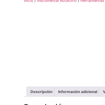
Inicio
/
Instrumental Rotatorio
/
Herramientas
Descripción
Información adicional
V