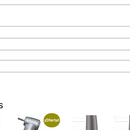
s
¡Oferta!