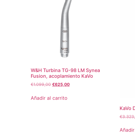
W&H Turbina TG-98 LM Synea
Fusion, acoplamiento KaVo
€
1.099,00
€
625,00
Añadir al carrito
KaVo 
€
3.323
Añadir 