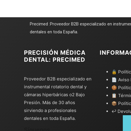
Precimed :Proveedor B2B especializado en instrumen
dentales en toda España.
PRECISIÓN MÉDICA
INFORMA
DENTAL: PRECIMED
🔒 Políti
Proveedor B2B especializado en
📄 Aviso 
instrumental rotatorio dental y
🍪 Políti
cámaras hiperbáricas o2 Bajo
📋 Térmi
Presión. Más de 30 años
📦 Políti
sirviendo a profesionales
↩️ Devol
dentales en toda España.
Síguenos