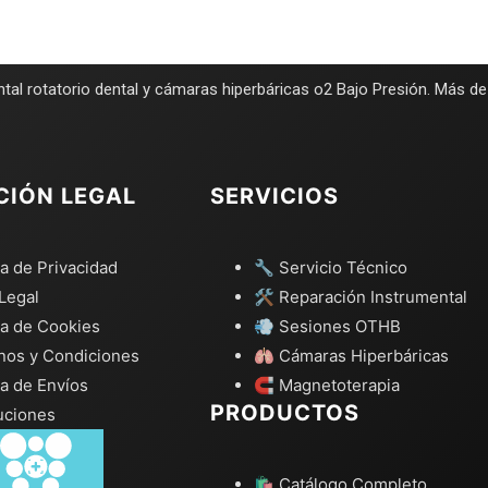
tal rotatorio dental y cámaras hiperbáricas o2 Bajo Presión. Más d
CIÓN LEGAL
SERVICIOS
ca de Privacidad
🔧 Servicio Técnico
Legal
🛠️ Reparación Instrumental
ca de Cookies
💨 Sesiones OTHB
nos y Condiciones
🫁 Cámaras Hiperbáricas
ca de Envíos
🧲 Magnetoterapia
PRODUCTOS
uciones
🛍️ Catálogo Completo