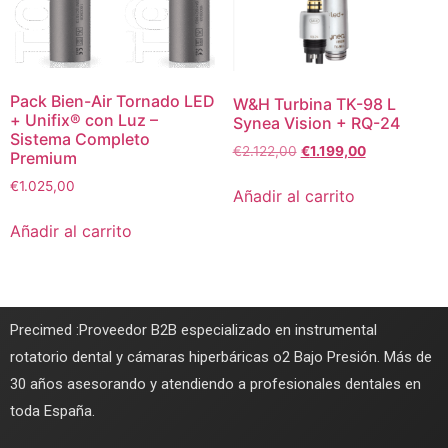
Pack Bien-Air Tornado LED
W&H Turbina TK-98 L
+ Unifix® con Luz –
Synea Vision + RQ-24
Sistema Completo
€
2.122,00
€
1.199,00
Premium
€
1.025,00
Añadir al carrito
Añadir al carrito
Precimed :Proveedor B2B especializado en instrumental
rotatorio dental y cámaras hiperbáricas o2 Bajo Presión. Más de
30 años asesorando y atendiendo a profesionales dentales en
toda España.