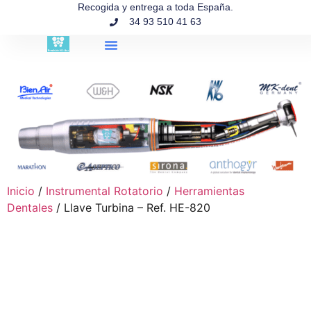
contenido
Recogida y entrega a toda España.
34 93 510 41 63
Búsqueda de productos
Inicio
/
Instrumental Rotatorio
/
Herramientas
Dentales
/ Llave Turbina – Ref. HE-820