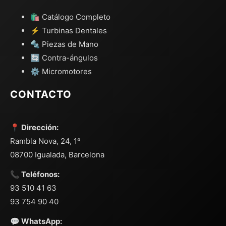
🛍️ Catálogo Completo
⚡ Turbinas Dentales
🔩 Piezas de Mano
🔄 Contra-ángulos
⚙️ Micromotores
CONTACTO
📍 Dirección:
Rambla Nova, 24, 1º
08700 Igualada, Barcelona
📞 Teléfonos:
93 510 41 63
93 754 90 40
💬 WhatsApp: