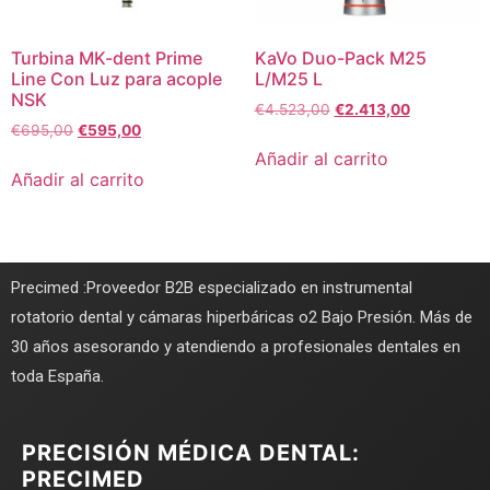
Turbina MK-dent Prime
KaVo Duo-Pack M25
Line Con Luz para acople
L/M25 L
NSK
€
4.523,00
€
2.413,00
€
695,00
€
595,00
Añadir al carrito
Añadir al carrito
Precimed :Proveedor B2B especializado en instrumental
rotatorio dental y cámaras hiperbáricas o2 Bajo Presión. Más de
30 años asesorando y atendiendo a profesionales dentales en
toda España.
PRECISIÓN MÉDICA DENTAL:
PRECIMED