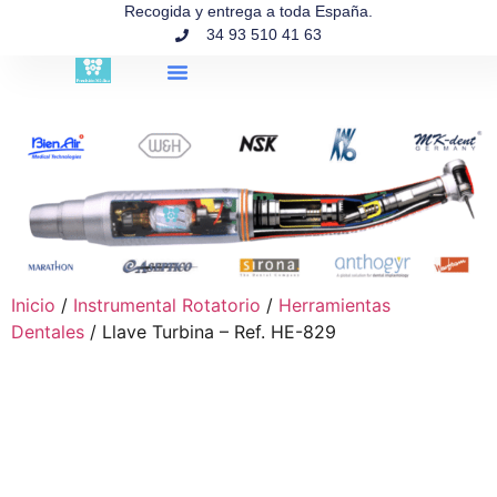
contenido
Recogida y entrega a toda España.
34 93 510 41 63
Búsqueda de productos
Inicio
/
Instrumental Rotatorio
/
Herramientas
Dentales
/ Llave Turbina – Ref. HE-829