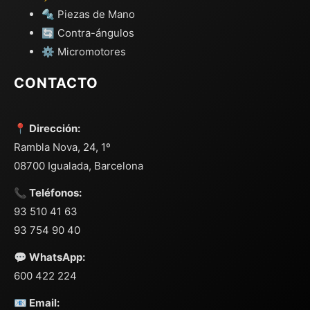
🔩 Piezas de Mano
🔄 Contra-ángulos
⚙️ Micromotores
CONTACTO
📍 Dirección:
Rambla Nova, 24, 1º
08700 Igualada, Barcelona
📞 Teléfonos:
93 510 41 63
93 754 90 40
💬 WhatsApp:
600 422 224
📧 Email: