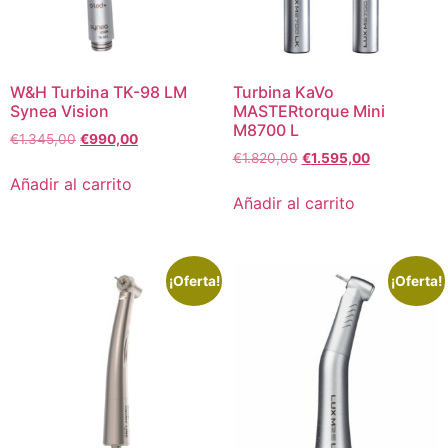
W&H Turbina TK-98 LM
Turbina KaVo
Synea Vision
MASTERtorque Mini
M8700 L
€
1.345,00
€
990,00
€
1.820,00
€
1.595,00
Añadir al carrito
Añadir al carrito
¡Oferta!
¡Oferta!