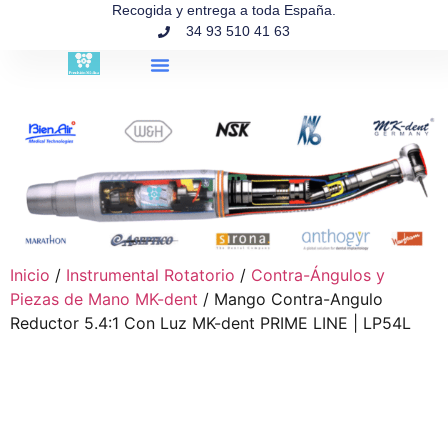
contenido
Recogida y entrega a toda España.
34 93 510 41 63
Búsqueda de productos
Inicio
/
Instrumental Rotatorio
/
Contra-Ángulos y
Piezas de Mano MK-dent
/ Mango Contra-Angulo
Reductor 5.4:1 Con Luz MK-dent PRIME LINE | LP54L