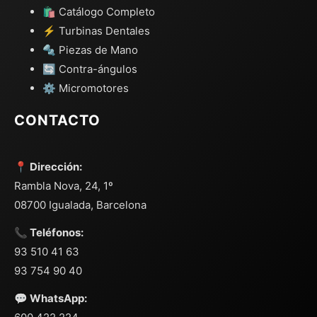
🛍️ Catálogo Completo
⚡ Turbinas Dentales
🔩 Piezas de Mano
🔄 Contra-ángulos
⚙️ Micromotores
CONTACTO
📍 Dirección:
Rambla Nova, 24, 1º
08700 Igualada, Barcelona
📞 Teléfonos:
93 510 41 63
93 754 90 40
💬 WhatsApp: