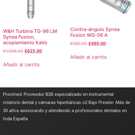
Contra-ángulo Synea
W&H Turbina TG-98 LM
Fusion WG-56 A
Synea Fusion,
acoplamiento KaVo
€
550,00
€
495,00
€
1.099,00
€
625,00
Añadir al carrito
Añadir al carrito
Precimed :Proveedor B2B especializado en instrumental
rotatorio dental y cámaras hiperbáricas o2 Bajo Presión. Más de
30 años asesorando y atendiendo a profesionales dentales en
toda España.