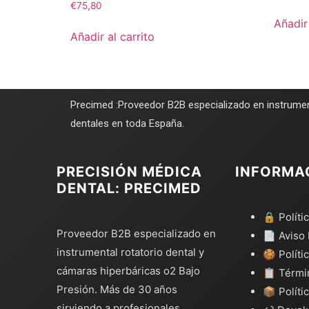
€
75,80
Añadir 
Añadir al carrito
Precimed :Proveedor B2B especializado en instrumen
dentales en toda España.
PRECISIÓN MÉDICA
INFORMA
DENTAL: PRECIMED
🔒 Políti
Proveedor B2B especializado en
📄 Aviso 
instrumental rotatorio dental y
🍪 Políti
cámaras hiperbáricas o2 Bajo
📋 Térmi
Presión. Más de 30 años
📦 Políti
sirviendo a profesionales