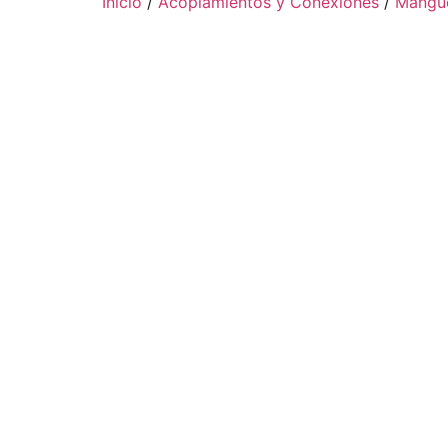
Inicio
/
Acoplamientos y Conexiones
/
Mangue