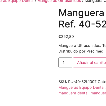
ras Equipo Dental
/
Mangueras Ultrasonidos
/ Manguera Ul
Manguera 
Ref. 40-5
€
252,80
Manguera Ultrasonidos. Te
Distribuido por Precimed.
Añadir al carrito
SKU:
RU-40-52L1007
Cate
Mangueras Equipo Dental
manguera dental
,
manguer