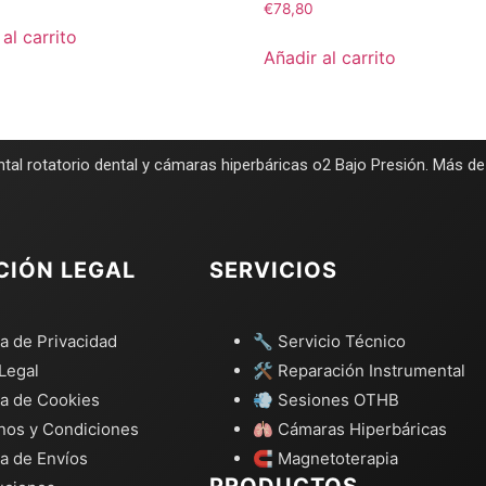
€
78,80
al carrito
Añadir al carrito
tal rotatorio dental y cámaras hiperbáricas o2 Bajo Presión. Más d
CIÓN LEGAL
SERVICIOS
ca de Privacidad
🔧 Servicio Técnico
Legal
🛠️ Reparación Instrumental
ca de Cookies
💨 Sesiones OTHB
nos y Condiciones
🫁 Cámaras Hiperbáricas
ca de Envíos
🧲 Magnetoterapia
PRODUCTOS