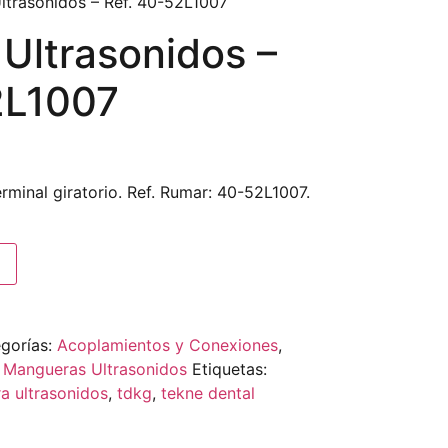
trasonidos – Ref. 40-52L1007
Ultrasonidos –
2L1007
rminal giratorio. Ref. Rumar: 40-52L1007.
gorías:
Acoplamientos y Conexiones
,
,
Mangueras Ultrasonidos
Etiquetas:
a ultrasonidos
,
tdkg
,
tekne dental