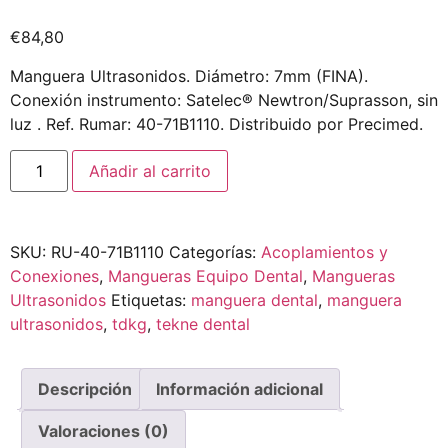
€
84,80
Manguera Ultrasonidos. Diámetro: 7mm (FINA).
Conexión instrumento: Satelec® Newtron/Suprasson, sin
luz . Ref. Rumar: 40-71B1110. Distribuido por Precimed.
Añadir al carrito
SKU:
RU-40-71B1110
Categorías:
Acoplamientos y
Conexiones
,
Mangueras Equipo Dental
,
Mangueras
Ultrasonidos
Etiquetas:
manguera dental
,
manguera
ultrasonidos
,
tdkg
,
tekne dental
Descripción
Información adicional
Valoraciones (0)