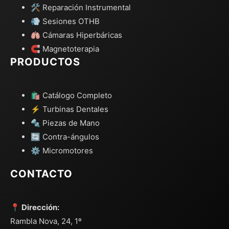
🛠️ Reparación Instrumental
💨 Sesiones OTHB
🫁 Cámaras Hiperbáricas
🧲 Magnetoterapia
PRODUCTOS
🛍️ Catálogo Completo
⚡ Turbinas Dentales
🔩 Piezas de Mano
🔄 Contra-ángulos
⚙️ Micromotores
CONTACTO
📍 Dirección:
Rambla Nova, 24, 1º