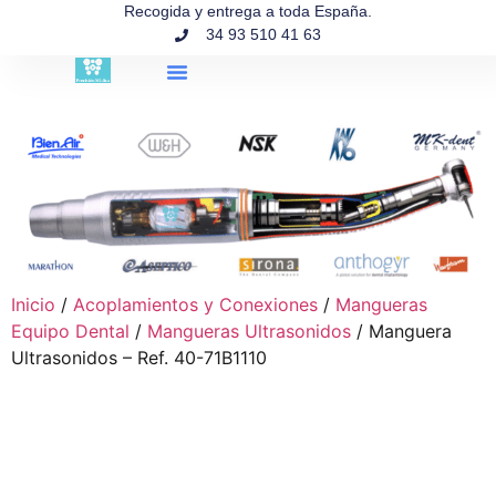
contenido
Recogida y entrega a toda España.
34 93 510 41 63
Búsqueda de productos
Inicio
/
Acoplamientos y Conexiones
/
Mangueras
Equipo Dental
/
Mangueras Ultrasonidos
/ Manguera
Ultrasonidos – Ref. 40-71B1110