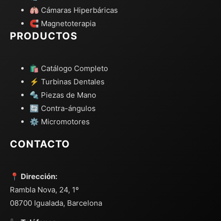
🫁 Cámaras Hiperbáricas
🧲 Magnetoterapia
PRODUCTOS
🛍️ Catálogo Completo
⚡ Turbinas Dentales
🔩 Piezas de Mano
🔄 Contra-ángulos
⚙️ Micromotores
CONTACTO
📍 Dirección:
Rambla Nova, 24, 1º
08700 Igualada, Barcelona