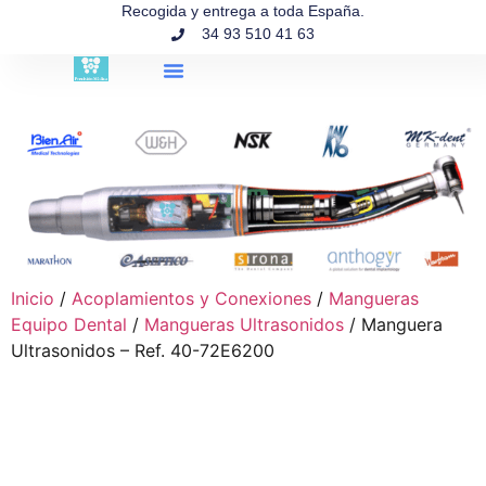
contenido
Recogida y entrega a toda España.
34 93 510 41 63
Búsqueda de productos
Inicio
/
Acoplamientos y Conexiones
/
Mangueras
Equipo Dental
/
Mangueras Ultrasonidos
/ Manguera
Ultrasonidos – Ref. 40-72E6200