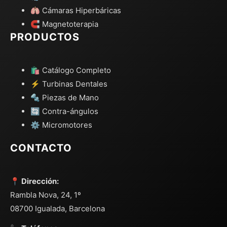
🫁 Cámaras Hiperbáricas
🧲 Magnetoterapia
PRODUCTOS
🛍️ Catálogo Completo
⚡ Turbinas Dentales
🔩 Piezas de Mano
🔄 Contra-ángulos
⚙️ Micromotores
CONTACTO
📍 Dirección:
Rambla Nova, 24, 1º
08700 Igualada, Barcelona