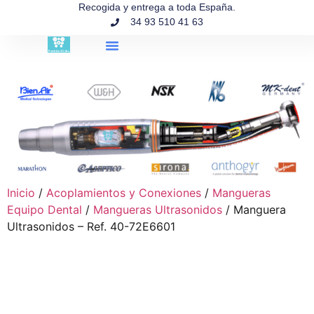
contenido
Recogida y entrega a toda España.
34 93 510 41 63
Búsqueda de productos
Inicio
/
Acoplamientos y Conexiones
/
Mangueras
Equipo Dental
/
Mangueras Ultrasonidos
/ Manguera
Ultrasonidos – Ref. 40-72E6601