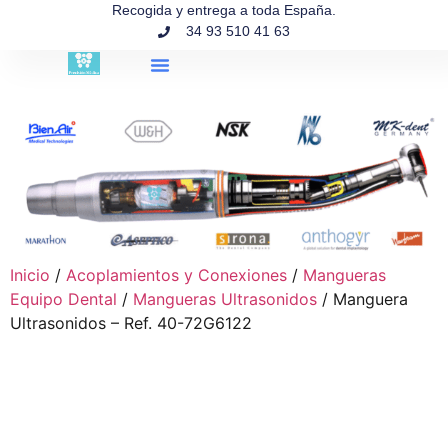
contenido
Recogida y entrega a toda España.
34 93 510 41 63
Búsqueda de productos
Inicio
/
Acoplamientos y Conexiones
/
Mangueras
Equipo Dental
/
Mangueras Ultrasonidos
/ Manguera
Ultrasonidos – Ref. 40-72G6122