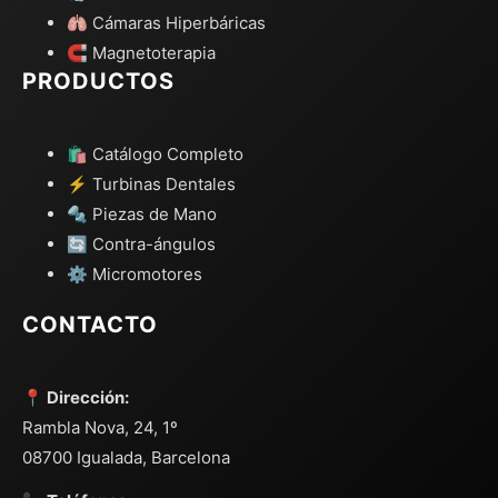
🫁 Cámaras Hiperbáricas
🧲 Magnetoterapia
PRODUCTOS
🛍️ Catálogo Completo
⚡ Turbinas Dentales
🔩 Piezas de Mano
🔄 Contra-ángulos
⚙️ Micromotores
CONTACTO
📍 Dirección:
Rambla Nova, 24, 1º
08700 Igualada, Barcelona