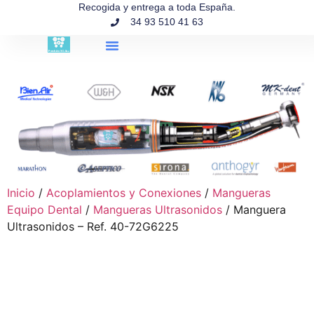
contenido
Recogida y entrega a toda España.
34 93 510 41 63
Búsqueda de productos
Inicio
/
Acoplamientos y Conexiones
/
Mangueras
Equipo Dental
/
Mangueras Ultrasonidos
/ Manguera
Ultrasonidos – Ref. 40-72G6225