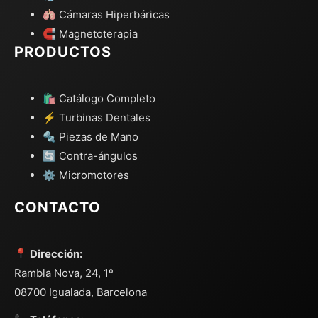
🫁 Cámaras Hiperbáricas
🧲 Magnetoterapia
PRODUCTOS
🛍️ Catálogo Completo
⚡ Turbinas Dentales
🔩 Piezas de Mano
🔄 Contra-ángulos
⚙️ Micromotores
CONTACTO
📍 Dirección:
Rambla Nova, 24, 1º
08700 Igualada, Barcelona