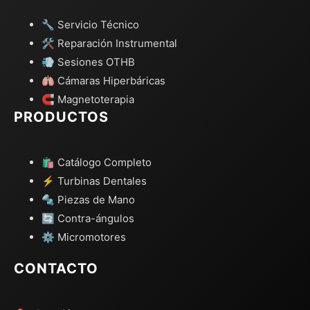
🔧 Servicio Técnico
🛠️ Reparación Instrumental
💨 Sesiones OTHB
🫁 Cámaras Hiperbáricas
🧲 Magnetoterapia
PRODUCTOS
🛍️ Catálogo Completo
⚡ Turbinas Dentales
🔩 Piezas de Mano
🔄 Contra-ángulos
⚙️ Micromotores
CONTACTO