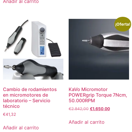
Añadir al carrito
¡Oferta!
Cambio de rodamientos
KaVo Micromotor
en micromotores de
POWERgrip Torque 7Ncm,
laboratorio – Servicio
50.000RPM
técnico
€
2.842,00
€
1.650,00
€
41,32
Añadir al carrito
Añadir al carrito