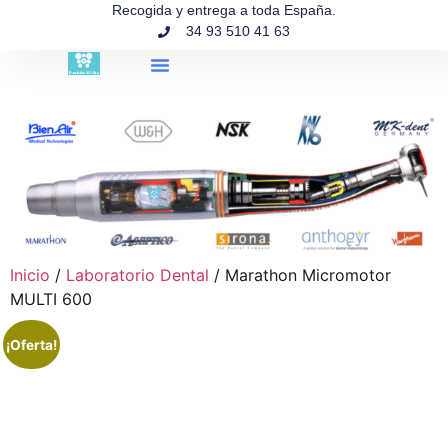
contenido
Recogida y entrega a toda España.
34 93 510 41 63
Búsqueda de productos
Inicio
/
Laboratorio Dental
/ Marathon Micromotor
MULTI 600
¡Oferta!