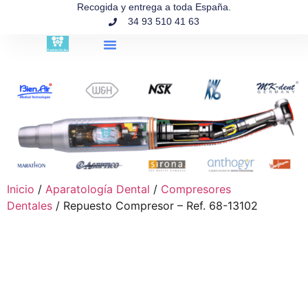
contenido
Recogida y entrega a toda España.
34 93 510 41 63
Búsqueda de productos
Inicio
/
Aparatología Dental
/
Compresores
Dentales
/ Repuesto Compresor – Ref. 68-13102