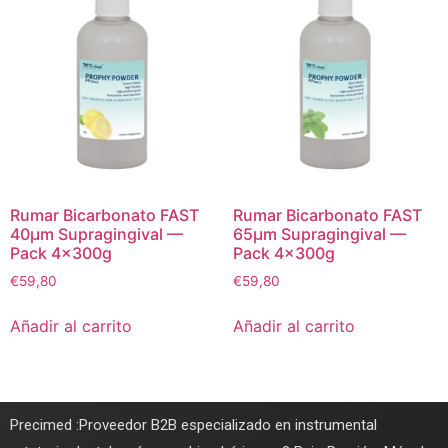
Rumar Bicarbonato FAST
Rumar Bicarbonato FAST
40μm Supragingival —
65μm Supragingival —
Pack 4×300g
Pack 4×300g
€
59,80
€
59,80
Añadir al carrito
Añadir al carrito
Precimed :Proveedor B2B especializado en instrumental