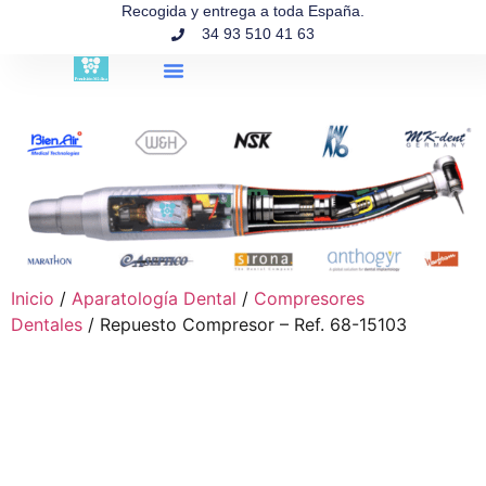
contenido
Recogida y entrega a toda España.
34 93 510 41 63
Búsqueda de productos
Inicio
/
Aparatología Dental
/
Compresores
Dentales
/ Repuesto Compresor – Ref. 68-15103