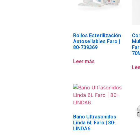
Rollos Esterilización
Con
Autosellables Faro |
Mul
80-739369
Far
70
Leer más
Le
Baño Ultrasonidos
Linda 6L Faro | 80-
LINDA6