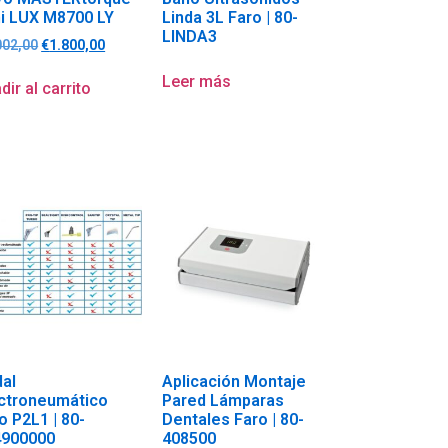
i LUX M8700 LY
Linda 3L Faro | 80-
LINDA3
002,00
€
1.800,00
Leer más
dir al carrito
al
Aplicación Montaje
ctroneumático
Pared Lámparas
o P2L1 | 80-
Dentales Faro | 80-
4900000
408500