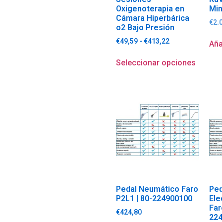
Oxigenoterapia en
Min
Cámara Hiperbárica
€
2.
o2 Bajo Presión
€
49,59
-
€
413,22
Aña
Seleccionar opciones
Pedal Neumático Faro
Ped
P2L1 | 80-224900100
Ele
Far
€
424,80
22