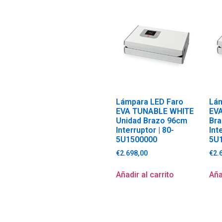
Lámpara LED Faro
Lám
EVA TUNABLE WHITE
EV
Unidad Brazo 96cm
Br
Interruptor | 80-
Int
5U1500000
5U
€
2.698,00
€
2.
Añadir al carrito
Aña