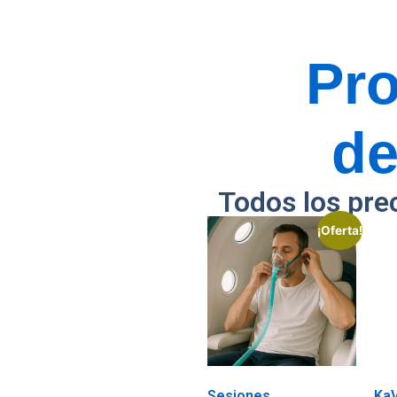
Pr
de
Todos los pre
¡Oferta!
Sesiones
Ka