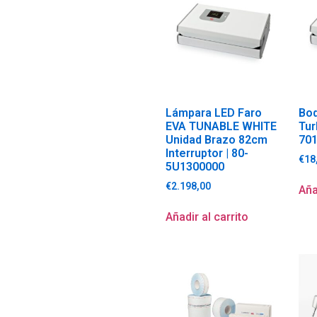
Lámpara LED Faro
Boq
EVA TUNABLE WHITE
Tur
Unidad Brazo 82cm
70
Interruptor | 80-
€
18
5U1300000
€
2.198,00
Aña
Añadir al carrito