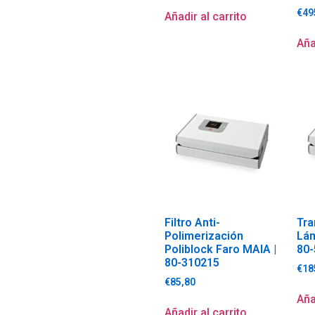
€
49
Añadir al carrito
Aña
Filtro Anti-
Tra
Polimerización
Lám
Poliblock Faro MAIA |
80
80-310215
€
18
€
85,80
Aña
Añadir al carrito