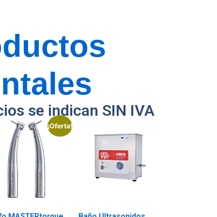
oductos
ntales
cios se indican SIN IVA
¡Oferta!
Vo MASTERtorque
Baño Ultrasonidos