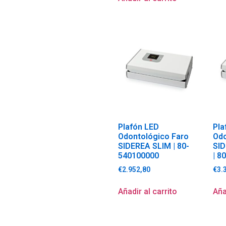
Plafón LED
Pla
Odontológico Faro
Odo
SIDEREA SLIM | 80-
SI
540100000
| 8
€
2.952,80
€
3.
Añadir al carrito
Aña