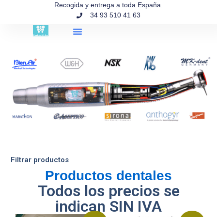
contenido
Recogida y entrega a toda España.
34 93 510 41 63
Búsqueda de productos
Filtrar productos
Productos dentales
Todos los precios se
indican SIN IVA