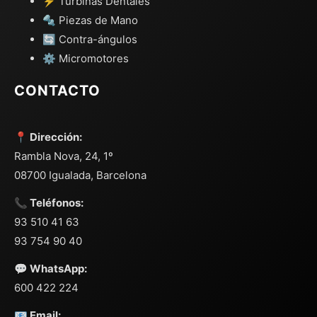
⚡ Turbinas Dentales
🔩 Piezas de Mano
🔄 Contra-ángulos
⚙️ Micromotores
CONTACTO
📍 Dirección:
Rambla Nova, 24, 1º
08700 Igualada, Barcelona
📞 Teléfonos:
93 510 41 63
93 754 90 40
💬 WhatsApp:
600 422 224
📧 Email: