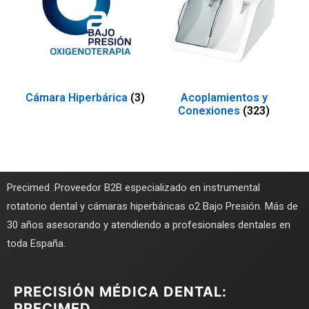
Cámara Hiperbárica
(3)
Acoplamientos y
Conexiones
(323)
Precimed :Proveedor B2B especializado en instrumental
rotatorio dental y cámaras hiperbáricas o2 Bajo Presión. Más de
30 años asesorando y atendiendo a profesionales dentales en
toda España.
PRECISIÓN MÉDICA DENTAL:
PRECIMED