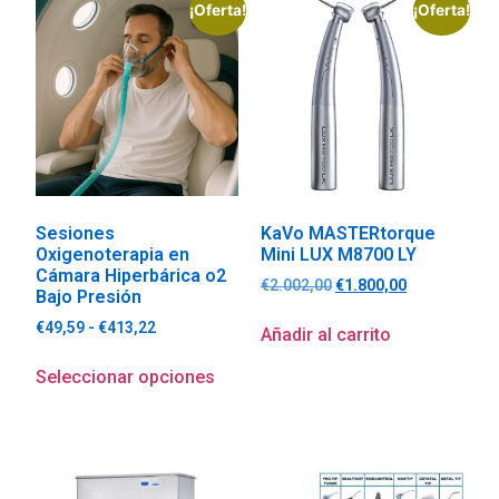
¡Oferta!
¡Oferta!
Sesiones
KaVo MASTERtorque
Oxigenoterapia en
Mini LUX M8700 LY
Cámara Hiperbárica o2
€
2.002,00
€
1.800,00
Bajo Presión
€
49,59
-
€
413,22
Añadir al carrito
Seleccionar opciones