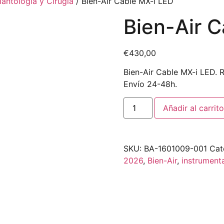
lantología y Cirugía
/ Bien-Air Cable MX-i LED
Bien-Air 
€
430,00
Bien-Air Cable MX-i LED. 
Envío 24-48h.
Añadir al carrito
SKU:
BA-1601009-001
Cat
2026
,
Bien-Air
,
instrumenta