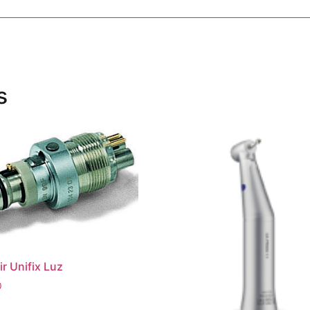
s
ir Unifix Luz
0