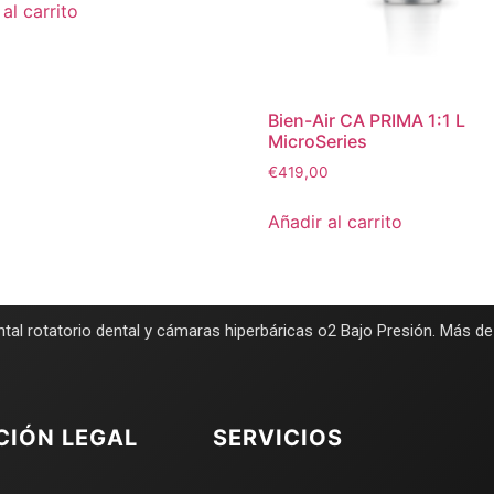
al carrito
Bien-Air CA PRIMA 1:1 L
MicroSeries
€
419,00
Añadir al carrito
tal rotatorio dental y cámaras hiperbáricas o2 Bajo Presión. Más d
CIÓN LEGAL
SERVICIOS