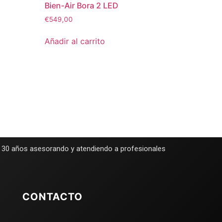
Bien-Air Bora 2 LED
€
549,00
Añadir al carrito
e 30 años asesorando y atendiendo a profesionales
CONTACTO