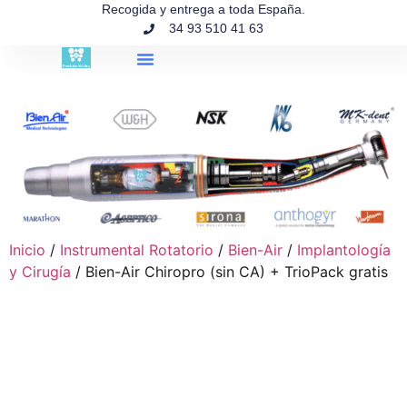
contenido
Recogida y entrega a toda España.
34 93 510 41 63
Búsqueda de productos
Inicio
/
Instrumental Rotatorio
/
Bien-Air
/
Implantología
y Cirugía
/ Bien-Air Chiropro (sin CA) + TrioPack gratis