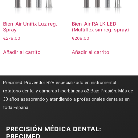
Bien-Air Unifix Luz reg.
Bien-Air RA LK LED
Spray
(Multiflex sin reg. spray)
€
279,00
€
269,00
Añadir al carrito
Añadir al carrito
Precimed :Proveedor B2B especializado en instrumental
rotatorio dental y cámaras hiperbáricas o2 Bajo Presión. Más de
30 años asesorando y atendiendo a profesionales dentales en
toda España.
PRECISIÓN MÉDICA DENTAL:
PRECIMED