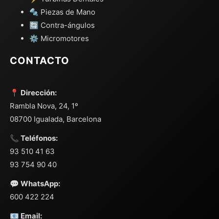
🔩 Piezas de Mano
🔄 Contra-ángulos
⚙️ Micromotores
CONTACTO
📍 Dirección:
Rambla Nova, 24, 1º
08700 Igualada, Barcelona
📞 Teléfonos:
93 510 41 63
93 754 90 40
💬 WhatsApp:
600 422 224
📧 Email: