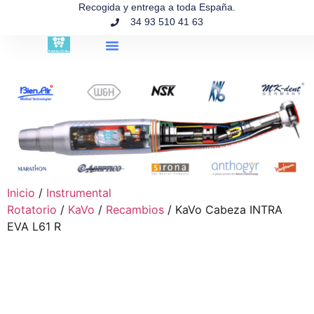
contenido
Recogida y entrega a toda España.
34 93 510 41 63
Búsqueda de productos
Inicio
/
Instrumental
Rotatorio
/
KaVo
/
Recambios
/ KaVo Cabeza INTRA
EVA L61 R