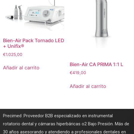
Bien-Air Pack Tornado LED
+ Unifix®
€
1.025,00
Bien-Air CA PRIMA 1:1 L
Añadir al carrito
€
419,00
Añadir al carrito
Precimed :Proveedor B2B especializado en instrumental
rotatorio dental y cámaras hiperbáricas o2 Bajo Presión. Más de
30 años asesorando y atendiendo a profesionales dentales en