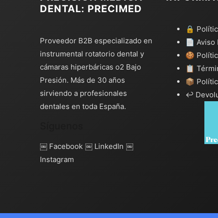
DENTAL: PRECIMED
🔒 Políti
Proveedor B2B especializado en
📄 Aviso 
instrumental rotatorio dental y
🍪 Políti
cámaras hiperbáricas o2 Bajo
📋 Térmi
Presión. Más de 30 años
📦 Políti
sirviendo a profesionales
↩️ Devol
dentales en toda España.
Síguenos
￼ Facebook
￼ LinkedIn
￼
Instagram