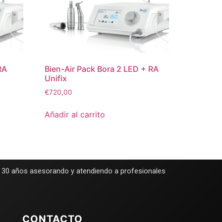
RA
Bien-Air Pack Bora 2 LED + RA
Unifix
€
720,00
Añadir al carrito
e 30 años asesorando y atendiendo a profesionales
CONTACTO