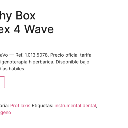
hy Box
ex 4 Wave
o — Ref. 1.013.5078. Precio oficial tarifa
igenoterapia hiperbárica. Disponible bajo
ías hábiles.
oría:
Profilaxis
Etiquetas:
instrumental dental
,
ígeno