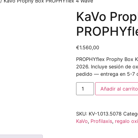
/ KaVo Prophy Box PROPHYflex 4 Wave
KaVo Prop
PROPHYfl
€
1.560,00
PROPHYflex Prophy Box KaV
2026. Incluye sesión de ox
pedido — entrega en 5-7 d
Añadir al carrito
SKU:
KV-1.013.5078
Categ
KaVo
,
Profilaxis
,
regalo ox