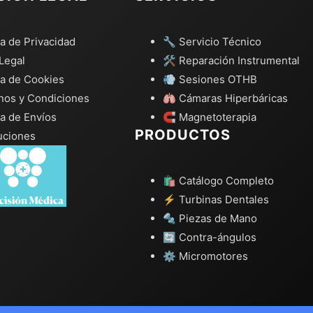
ca de Privacidad
🔧 Servicio Técnico
Legal
🛠️ Reparación Instrumental
ca de Cookies
💨 Sesiones OTHB
nos y Condiciones
🫁 Cámaras Hiperbáricas
ca de Envíos
🧲 Magnetoterapia
PRODUCTOS
uciones
🛍️ Catálogo Completo
⚡ Turbinas Dentales
🔩 Piezas de Mano
🔄 Contra-ángulos
⚙️ Micromotores