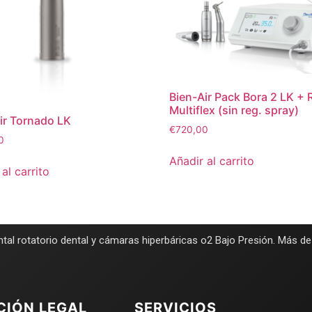
Bien-Air Pack Bora 2 LK + 
Multiflex (sin reg. spray)
ir Tornado LK
€
720,00
0
Añadir al carrito
al carrito
tal rotatorio dental y cámaras hiperbáricas o2 Bajo Presión. Más d
CIÓN LEGAL
SERVICIOS