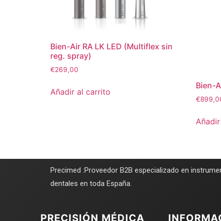
Bien-Air RA LK LED (Multiflex sin
reg. spray)
€
269,00
Bien-A
Añadir al carrito
€
899,0
Añadir 
Precimed :Proveedor B2B especializado en instrumen
dentales en toda España.
PRECISIÓN MÉDICA
INFORMA