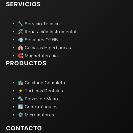
SERVICIOS
🔧 Servicio Técnico
🛠️ Reparación Instrumental
💨 Sesiones OTHB
🫁 Cámaras Hiperbáricas
🧲 Magnetoterapia
PRODUCTOS
🛍️ Catálogo Completo
⚡ Turbinas Dentales
🔩 Piezas de Mano
🔄 Contra-ángulos
⚙️ Micromotores
CONTACTO