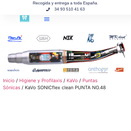
contenido
Recogida y entrega a toda España.
34 93 510 41 63
Búsqueda de productos
Inicio
/
Higiene y Profilaxis
/
KaVo
/
Puntas
Sónicas
/ KaVo SONICflex clean PUNTA NO.48