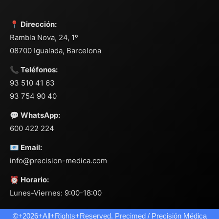
📍 Dirección:
Rambla Nova, 24, 1º
08700 Igualada, Barcelona
📞 Teléfonos:
93 510 41 63
93 754 90 40
💬 WhatsApp:
600 422 224
📧 Email:
info@precision-medica.com
⏰ Horario:
Lunes-Viernes: 9:00-18:00
©+2026+All+Rights+Reserved. Precimed / Precisión Médica