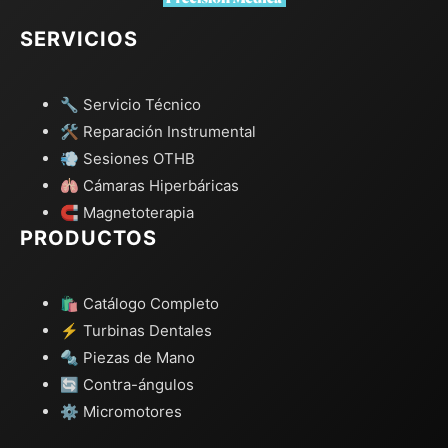
SERVICIOS
🔧 Servicio Técnico
🛠️ Reparación Instrumental
💨 Sesiones OTHB
🫁 Cámaras Hiperbáricas
🧲 Magnetoterapia
PRODUCTOS
🛍️ Catálogo Completo
⚡ Turbinas Dentales
🔩 Piezas de Mano
🔄 Contra-ángulos
⚙️ Micromotores