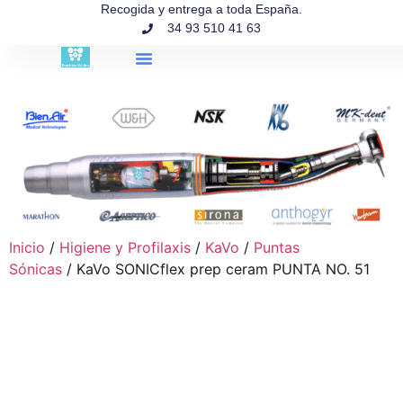
contenido
Recogida y entrega a toda España.
34 93 510 41 63
Búsqueda de productos
Inicio
/
Higiene y Profilaxis
/
KaVo
/
Puntas
Sónicas
/ KaVo SONICflex prep ceram PUNTA NO. 51