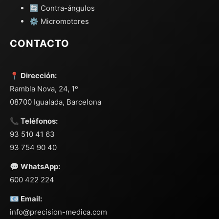
🔄 Contra-ángulos
⚙️ Micromotores
CONTACTO
📍 Dirección:
Rambla Nova, 24, 1º
08700 Igualada, Barcelona
📞 Teléfonos:
93 510 41 63
93 754 90 40
💬 WhatsApp:
600 422 224
📧 Email:
info@precision-medica.com