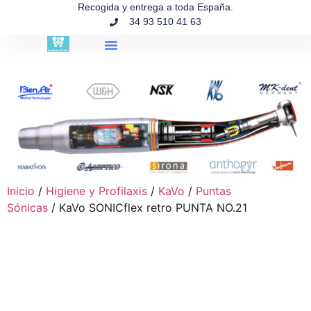
contenido
Recogida y entrega a toda España.
34 93 510 41 63
Búsqueda de productos
Inicio
/
Higiene y Profilaxis
/
KaVo
/
Puntas
Sónicas
/ KaVo SONICflex retro PUNTA NO.21