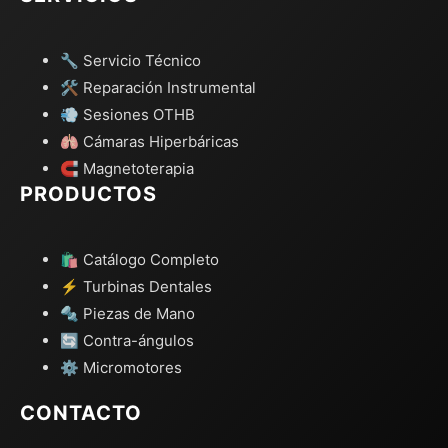
🔧 Servicio Técnico
🛠️ Reparación Instrumental
💨 Sesiones OTHB
🫁 Cámaras Hiperbáricas
🧲 Magnetoterapia
PRODUCTOS
🛍️ Catálogo Completo
⚡ Turbinas Dentales
🔩 Piezas de Mano
🔄 Contra-ángulos
⚙️ Micromotores
CONTACTO