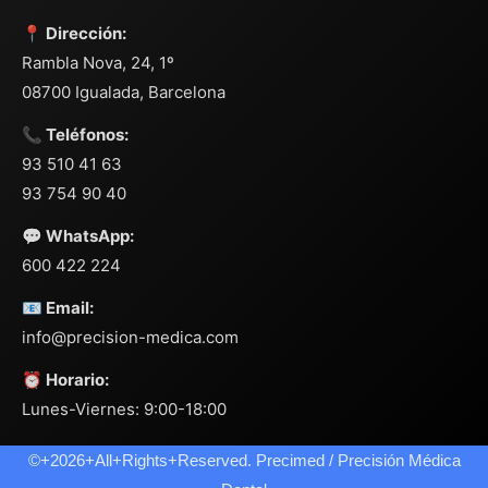
📍 Dirección:
Rambla Nova, 24, 1º
08700 Igualada, Barcelona
📞 Teléfonos:
93 510 41 63
93 754 90 40
💬 WhatsApp:
600 422 224
📧 Email:
info@precision-medica.com
⏰ Horario:
Lunes-Viernes: 9:00-18:00
©+2026+All+Rights+Reserved. Precimed / Precisión Médica