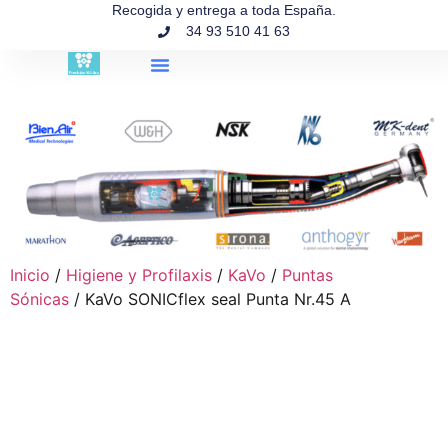
contenido
Recogida y entrega a toda España.
34 93 510 41 63
Búsqueda de productos
Inicio
/
Higiene y Profilaxis
/
KaVo
/
Puntas
Sónicas
/ KaVo SONICflex seal Punta Nr.45 A