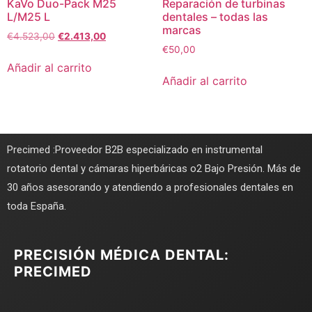
KaVo Duo-Pack M25
Reparación de turbinas
L/M25 L
dentales – todas las
marcas
€
4.523,00
€
2.413,00
€
50,00
Añadir al carrito
Añadir al carrito
Precimed :Proveedor B2B especializado en instrumental
rotatorio dental y cámaras hiperbáricas o2 Bajo Presión. Más de
30 años asesorando y atendiendo a profesionales dentales en
toda España.
PRECISIÓN MÉDICA DENTAL:
PRECIMED