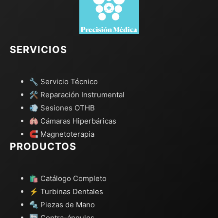
SERVICIOS
🔧 Servicio Técnico
🛠️ Reparación Instrumental
💨 Sesiones OTHB
🫁 Cámaras Hiperbáricas
🧲 Magnetoterapia
PRODUCTOS
🛍️ Catálogo Completo
⚡ Turbinas Dentales
🔩 Piezas de Mano
🔄 Contra-ángulos