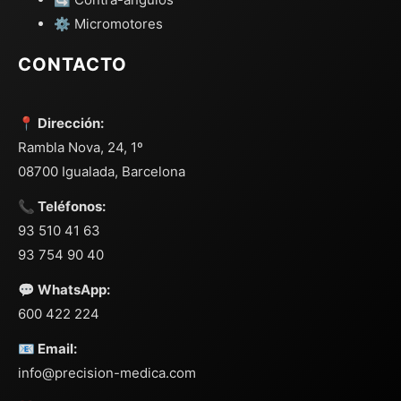
⚙️ Micromotores
CONTACTO
📍 Dirección:
Rambla Nova, 24, 1º
08700 Igualada, Barcelona
📞 Teléfonos:
93 510 41 63
93 754 90 40
💬 WhatsApp:
600 422 224
📧 Email:
info@precision-medica.com