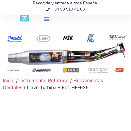
contenido
Recogida y entrega a toda España.
34 93 510 41 63
Búsqueda de productos
Inicio
/
Instrumental Rotatorio
/
Herramientas
Dentales
/ Llave Turbina – Ref. HE-926