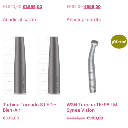
€
1.820,00
€
1.595,00
€
695,00
€
595,00
Añadir al carrito
Añadir al carrito
¡Oferta!
Turbina Tornado S LED –
W&H Turbina TK-98 LM
Bien-Air
Synea Vision
€
899,00
€
1.345,00
€
990,00