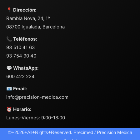
📍 Dirección:
Rambla Nova, 24, 1º
08700 Igualada, Barcelona
📞 Teléfonos:
93 510 41 63
93 754 90 40
💬 WhatsApp:
600 422 224
📧 Email:
info@precision-medica.com
⏰ Horario:
Lunes-Viernes: 9:00-18:00
©+2026+All+Rights+Reserved. Precimed / Precisión Médica