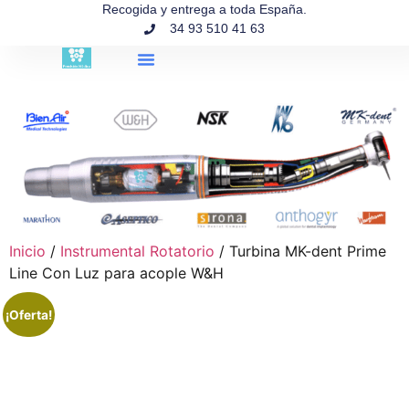
contenido
Recogida y entrega a toda España.
34 93 510 41 63
Búsqueda de productos
Inicio
/
Instrumental Rotatorio
/ Turbina MK-dent Prime
Line Con Luz para acople W&H
¡Oferta!