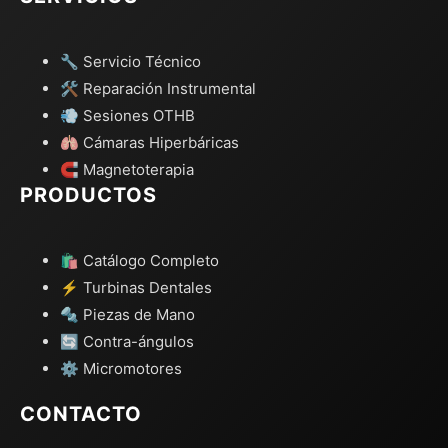
🔧 Servicio Técnico
🛠️ Reparación Instrumental
💨 Sesiones OTHB
🫁 Cámaras Hiperbáricas
🧲 Magnetoterapia
PRODUCTOS
🛍️ Catálogo Completo
⚡ Turbinas Dentales
🔩 Piezas de Mano
🔄 Contra-ángulos
⚙️ Micromotores
CONTACTO