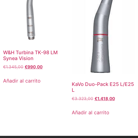
W&H Turbina TK-98 LM
Synea Vision
€
1.345,00
€
990,00
Añadir al carrito
KaVo Duo-Pack E25 L/E25
L
€
3.323,00
€
1.418,00
Añadir al carrito