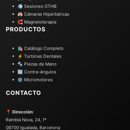
💨 Sesiones OTHB
🫁 Cámaras Hiperbáricas
🧲 Magnetoterapia
PRODUCTOS
🛍️ Catálogo Completo
⚡ Turbinas Dentales
🔩 Piezas de Mano
🔄 Contra-ángulos
⚙️ Micromotores
CONTACTO
📍 Dirección:
Rambla Nova, 24, 1º
08700 Igualada, Barcelona