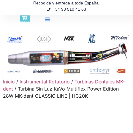
contenido
Recogida y entrega a toda España.
34 93 510 41 63
Búsqueda de productos
Inicio
/
Instrumental Rotatorio
/
Turbinas Dentales MK-
dent
/ Turbina Sin Luz KaVo Multiflex Power Edition
28W MK-dent CLASSIC LINE | HC20K