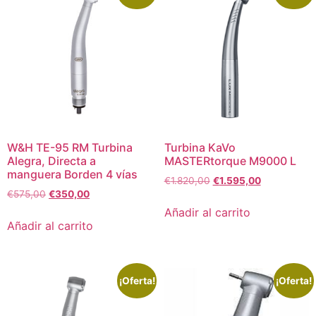
W&H TE-95 RM Turbina
Turbina KaVo
Alegra, Directa a
MASTERtorque M9000 L
manguera Borden 4 vías
€
1.820,00
€
1.595,00
€
575,00
€
350,00
Añadir al carrito
Añadir al carrito
¡Oferta!
¡Oferta!