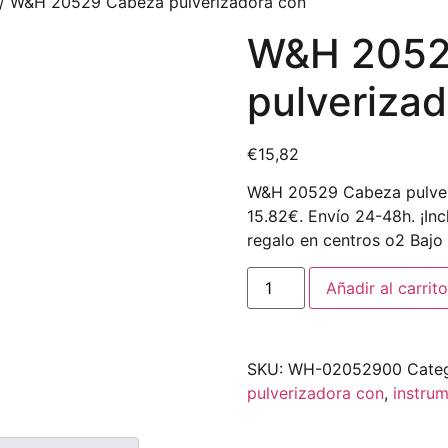
/ W&H 20529 Cabeza pulverizadora con
W&H 2052
pulveriza
€
15,82
W&H 20529 Cabeza pulver
15.82€. Envío 24-48h. ¡Inc
regalo en centros o2 Bajo 
Añadir al carrito
SKU:
WH-02052900
Cate
pulverizadora con
,
instru