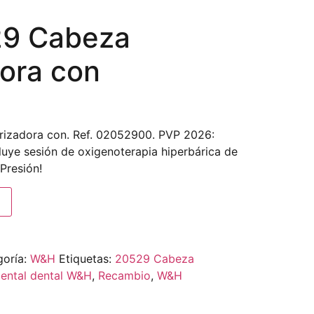
9 Cabeza
dora con
izadora con. Ref. 02052900. PVP 2026:
luye sesión de oxigenoterapia hiperbárica de
Presión!
goría:
W&H
Etiquetas:
20529 Cabeza
mental dental W&H
,
Recambio
,
W&H