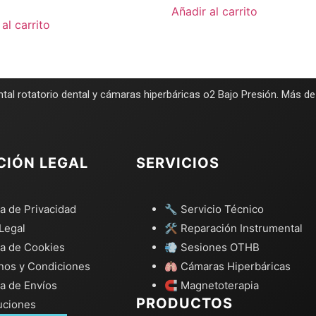
Añadir al carrito
al carrito
tal rotatorio dental y cámaras hiperbáricas o2 Bajo Presión. Más d
CIÓN LEGAL
SERVICIOS
ca de Privacidad
🔧 Servicio Técnico
Legal
🛠️ Reparación Instrumental
ca de Cookies
💨 Sesiones OTHB
nos y Condiciones
🫁 Cámaras Hiperbáricas
ca de Envíos
🧲 Magnetoterapia
PRODUCTOS
uciones