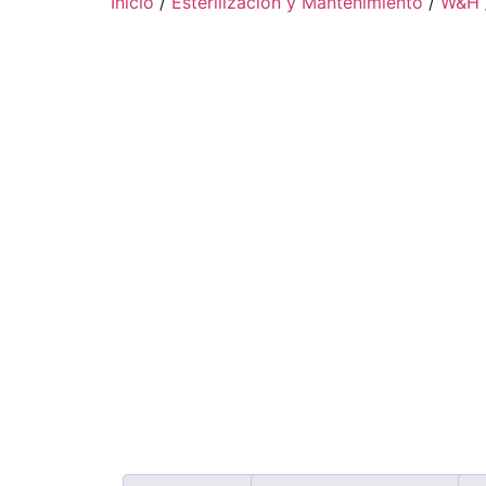
Inicio
/
Esterilización y Mantenimiento
/
W&H