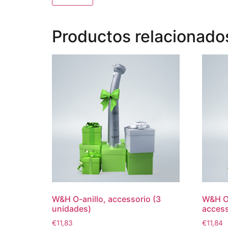
Productos relacionado
W&H O-anillo, accessorio (3
W&H O-
unidades)
access
€
11,83
€
11,84