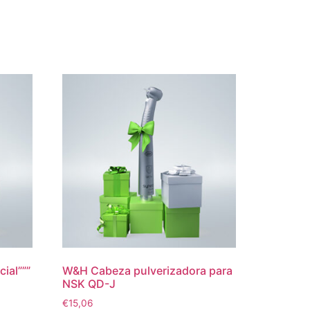
ial”””
W&H Cabeza pulverizadora para
NSK QD-J
€
15,06