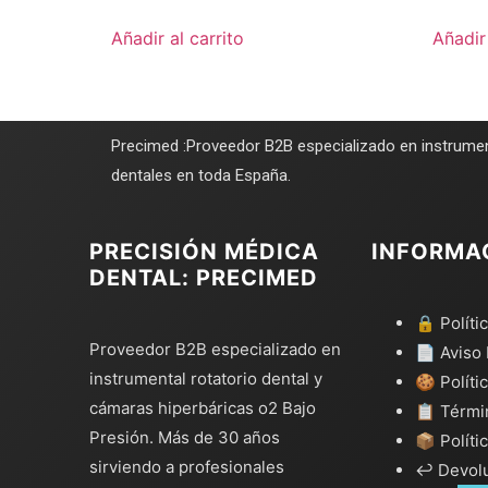
Añadir al carrito
Añadir 
Precimed :Proveedor B2B especializado en instrumen
dentales en toda España.
PRECISIÓN MÉDICA
INFORMA
DENTAL: PRECIMED
🔒 Políti
Proveedor B2B especializado en
📄 Aviso 
instrumental rotatorio dental y
🍪 Políti
cámaras hiperbáricas o2 Bajo
📋 Térmi
Presión. Más de 30 años
📦 Políti
sirviendo a profesionales
↩️ Devol