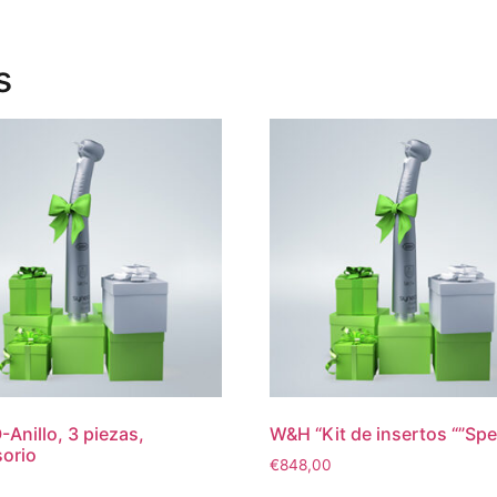
s
Anillo, 3 piezas,
W&H “Kit de insertos “”Spec
orio
€
848,00