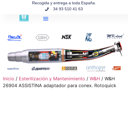
contenido
Recogida y entrega a toda España.
34 93 510 41 63
Búsqueda de productos
Inicio
/
Esterilización y Mantenimiento
/
W&H
/ W&H
26904 ASSISTINA adaptador para conex. Rotoquick