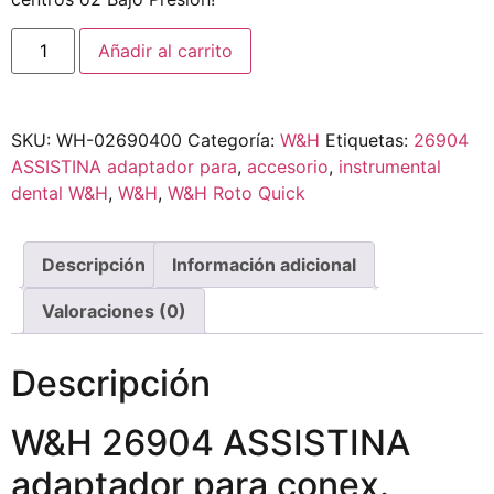
Añadir al carrito
SKU:
WH-02690400
Categoría:
W&H
Etiquetas:
26904
ASSISTINA adaptador para
,
accesorio
,
instrumental
dental W&H
,
W&H
,
W&H Roto Quick
Descripción
Información adicional
Valoraciones (0)
Descripción
W&H 26904 ASSISTINA
adaptador para conex.