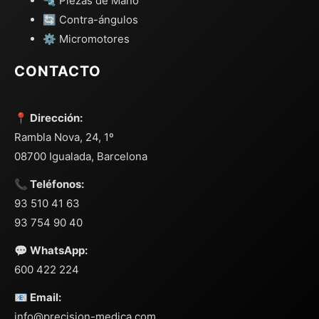
🔩 Piezas de Mano
🔄 Contra-ángulos
⚙️ Micromotores
CONTACTO
📍 Dirección:
Rambla Nova, 24, 1º
08700 Igualada, Barcelona
📞 Teléfonos:
93 510 41 63
93 754 90 40
💬 WhatsApp:
600 422 224
📧 Email:
info@precision-medica.com