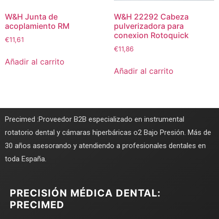
W&H Junta de
W&H 22292 Cabeza
acoplamiento RM
pulverizadora para
conexion Rotoquick
€
11,61
€
11,86
Añadir al carrito
Añadir al carrito
Precimed :Proveedor B2B especializado en instrumental
rotatorio dental y cámaras hiperbáricas o2 Bajo Presión. Más de
30 años asesorando y atendiendo a profesionales dentales en
toda España.
PRECISIÓN MÉDICA DENTAL:
PRECIMED