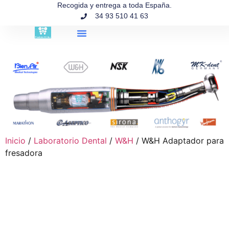
contenido
Recogida y entrega a toda España.
34 93 510 41 63
Búsqueda de productos
Inicio
/
Laboratorio Dental
/
W&H
/ W&H Adaptador para
fresadora