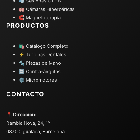
💨 Sesiones OTHB
🫁 Cámaras Hiperbáricas
🧲 Magnetoterapia
PRODUCTOS
🛍️ Catálogo Completo
⚡ Turbinas Dentales
🔩 Piezas de Mano
🔄 Contra-ángulos
⚙️ Micromotores
CONTACTO
📍 Dirección:
Rambla Nova, 24, 1º
08700 Igualada, Barcelona