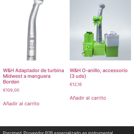
W&H Adaptador de turbina
W&H O-anillo, accessorio
Midwest a manguera
(3 uds)
Borden
€
12,16
€
109,00
Añadir al carrito
Añadir al carrito
Precimed :Proveedor B2B especializado en instrumental