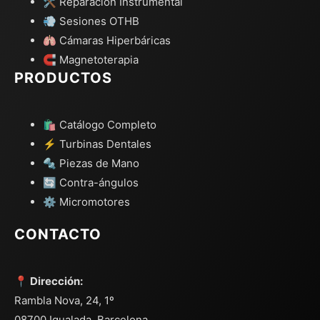
🛠️ Reparación Instrumental
💨 Sesiones OTHB
🫁 Cámaras Hiperbáricas
🧲 Magnetoterapia
PRODUCTOS
🛍️ Catálogo Completo
⚡ Turbinas Dentales
🔩 Piezas de Mano
🔄 Contra-ángulos
⚙️ Micromotores
CONTACTO
📍 Dirección:
Rambla Nova, 24, 1º
08700 Igualada, Barcelona