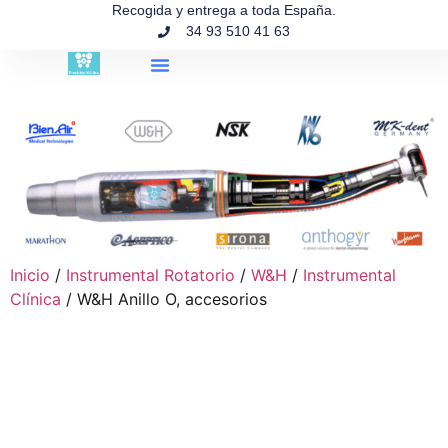
contenido
Recogida y entrega a toda España.
34 93 510 41 63
Búsqueda de productos
Inicio
/
Instrumental Rotatorio
/
W&H
/
Instrumental
Clínica
/ W&H Anillo O, accesorios